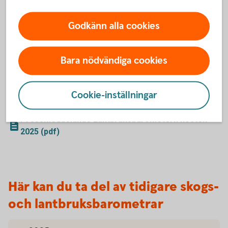
Skogsbarometern 2025 (pdf)
Pressmeddelande Skogsbarometern 2025 (pdf)
Godkänn alla cookies
Lantbruksbarometern hösten
Bara nödvändiga cookies
2025
Cookie-inställningar
Lantbruksbarometern hösten 2025 (pdf)
Pressmeddelande Lantbruksbarometern hösten
2025 (pdf)
Här kan du ta del av tidigare skogs-
och lantbruksbarometrar