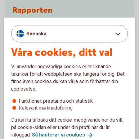
Rapporten
Lantbruksbarometern våren 2026 (pdf)
Svenska
Våra cookies, ditt val
Vi använder nödvändiga cookies eller liknande
Pressmeddelande
tekniker för att webbplatsen ska fungera för dig. Det
finns även cookies du kan välja som förbättrar din
Pressmeddelande Lantbruksbarometern
upplevelse:
våren 2026 (pdf)
Funktioner, prestanda och statistik
Relevant marknadsföring
Du kan ta tillbaka ditt cookie-medgivande när du vill,
Skogsbarometern 2025
på cookie-sidan eller under din profil när du är
inloggad.
Så hanterar vi
cookies
.