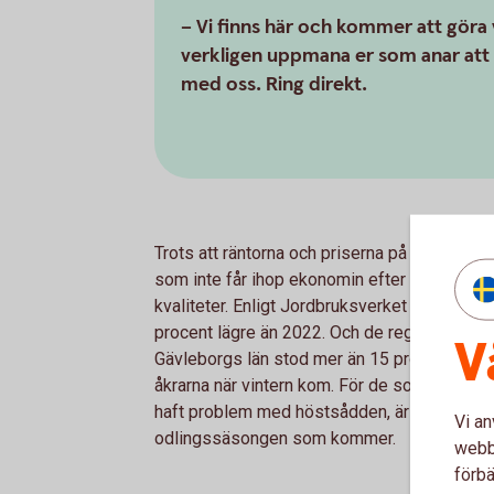
– Vi finns här och kommer att göra v
verkligen uppmana er som anar att l
med oss. Ring direkt.
Trots att räntorna och priserna på diesel och
som inte får ihop ekonomin efter förra året
kvaliteter. Enligt Jordbruksverket blev span
procent lägre än 2022. Och de regionala skill
V
Gävleborgs län stod mer än 15 procent av 
åkrarna när vintern kom. För de som fick låg
haft problem med höstsådden, är riskexponer
Vi an
odlingssäsongen som kommer.
webbp
förbä