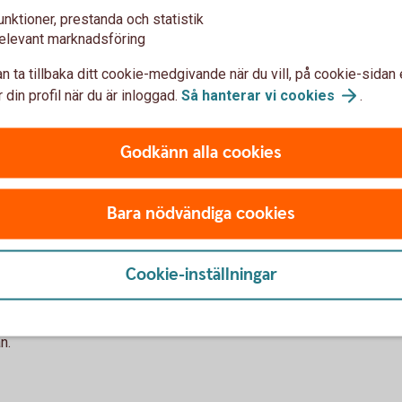
unktioner, prestanda och statistik
elevant marknadsföring
 extra viktigt att skaffa sig en
n ta tillbaka ditt cookie-medgivande när du vill, på cookie-sidan 
 Nu, när det går att få en bild
 din profil när du är inloggad.
Så hanterar vi
cookies
.
 göra prognoser för nästa år och
med räntorna på lånen? Vad blir
r? Räkna, fundera och prata
Godkänn alla cookies
r att stoppa huvudet i sanden,
Bara nödvändiga cookies
banken ett antal hjälpmedel att
Cookie-inställningar
på förutsättningarna, men det
-krediter och eventuella
g ser ut blir den bättre för
n.