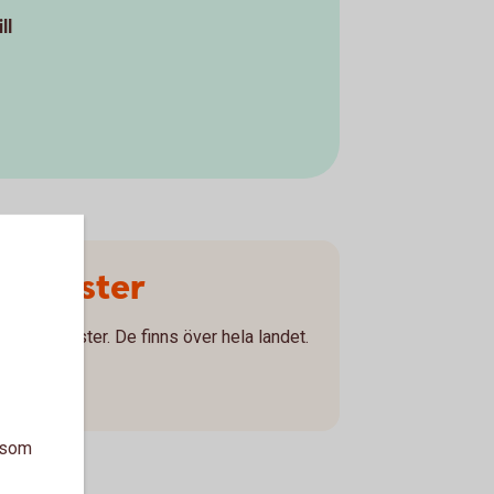
ll
a
cialister
sspecialister. De finns över hela landet.
er
a som