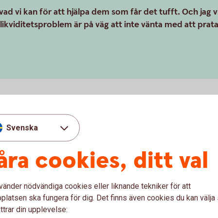
ad vi kan för att hjälpa dem som får det tufft. Och jag vi
ikviditetsproblem är på väg att inte vänta med att prat
 gödning har fallit är det många
Lantbruksspe
s svaga skördar med låga
Svenska
nmålsskördarna i Sverige i 27
naderna var stora. I
Prata med bankens lantbruk
åra cookies, ditt val
spannmålsskörden kvar på
a skördar i fjol, och dessutom
Våra
lantbruksspecialist
ingen extra stor inför
vänder nödvändiga cookies eller liknande tekniker för att
latsen ska fungera för dig. Det finns även cookies du kan välj
ttrar din upplevelse: