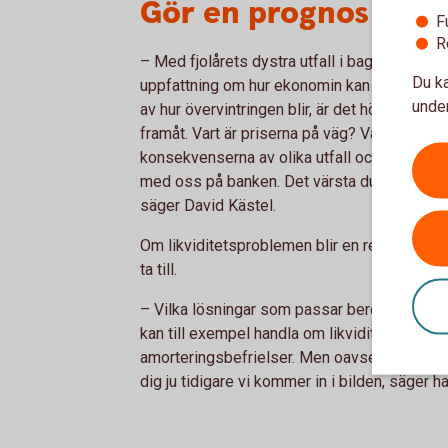
Gör en prognos
F
R
– Med fjolårets dystra utfall i bagaget är det
Du ka
uppfattning om hur ekonomin kan bli framöver.
under
av hur övervintringen blir, är det hög tid att
framåt. Vart är priserna på väg? Vad händer 
konsekvenserna av olika utfall och scenarie
med oss på banken. Det värsta du kan göra ä
säger David Kästel.
Om likviditetsproblemen blir en realitet har 
ta till.
– Vilka lösningar som passar beror givetvis 
kan till exempel handla om likviditetslån, EU
amorteringsbefrielser. Men oavsett hur lösnin
dig ju tidigare vi kommer in i bilden, säger ha