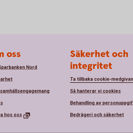
 oss
Säkerhet och
integritet
parbanken Nord
barhet
Ta tillbaka cookie-medgiva
 samhällsengagemang
Så hanterar vi cookies
ss
Behandling av personuppgif
ba hos
oss
Bedrägeri och säkerhet