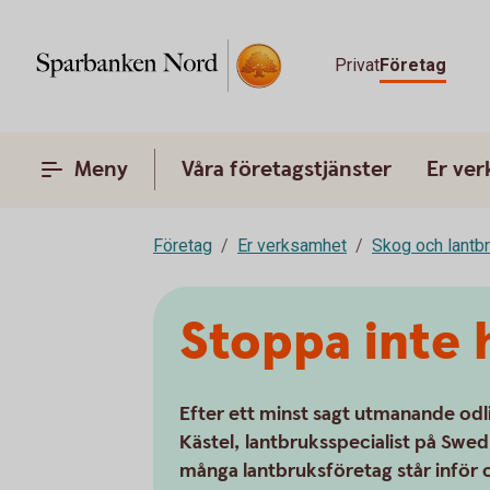
Privat
Företag
Meny
Våra företagstjänster
Er ve
Företag
Er verksamhet
Skog och lantb
Stoppa inte 
Efter ett minst sagt utmanande odl
Kästel, lantbruksspecialist på Sw
många lantbruksföretag står inför o