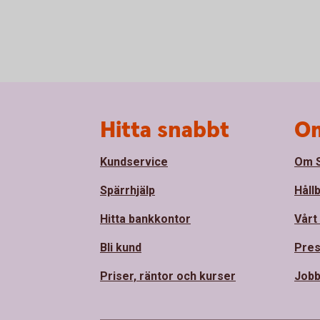
Sidfot
Hitta snabbt
Om
Kundservice
Om S
Spärrhjälp
Håll
Hitta bankkontor
Vårt
Bli kund
Pre
Priser, räntor och kurser
Job