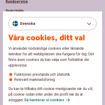
Kundservice
Spärrhjälp
Hitta bankkontor
Svenska
Bli kund
Våra cookies, ditt val
Priser, räntor och kurser
Vi använder nödvändiga cookies eller liknande
tekniker för att webbplatsen ska fungera för dig. Det
Om oss
finns även cookies du kan välja som förbättrar din
upplevelse:
Om Sparbanken Nord
Funktioner, prestanda och statistik
Hållbarhet
Relevant marknadsföring
Vårt samhällsengagemang
Du kan ta tillbaka ditt cookie-medgivande när du vill,
på cookie-sidan eller under din profil när du är
Press
inloggad.
Så hanterar vi
cookies
.
Jobba hos
oss