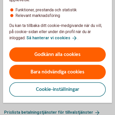
Funktioner, prestanda och statistik
Relevant marknadsföring
Pris för appen
Du kan ta tillbaka ditt cookie-medgivande när du vill,
på cookie-sidan eller under din profil när du är
inloggad.
Så hanterar vi
cookies
.
Årsavgift
0 kr
1
Godkänn alla cookies
Årsavgift Internetbetalning
200 kr
2
Bara nödvändiga cookies
Pris för tillvalstjänster tillkommer.
Tillbaka
1
Cookie-inställningar
Ingår utan kostnad i våra kundpaket.
Tillbaka
2
Prislista betalningstjänster för
tillvalstjänster