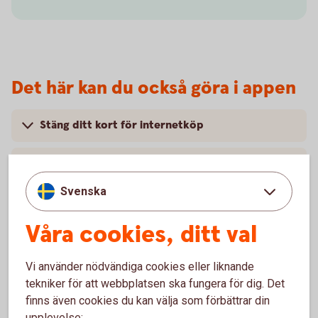
Det här kan du också göra i appen
Stäng ditt kort för internetköp
Skaffa Mobilt BankID
Svenska
Skaffa Swish
Våra cookies, ditt val
Håll koll på dina barns tjänster
Vi använder nödvändiga cookies eller liknande
Månadsspara i fonder
tekniker för att webbplatsen ska fungera för dig. Det
finns även cookies du kan välja som förbättrar din
Stäng ditt kort tillfälligt
upplevelse: