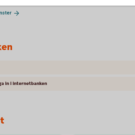
änster
ken
gga in i internetbanken
t