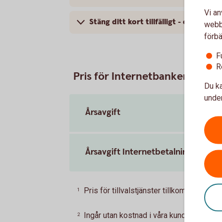
Vi an
Stäng ditt kort tillfälligt - eller spär
webbp
förbä
F
R
Pris för Internetbanken
Du ka
under
Årsavgift
Årsavgift Internetbetalning
Pris för tillvalstjänster tillkommer.
Tillb
1
Ingår utan kostnad i våra kundpaket.
Till
2