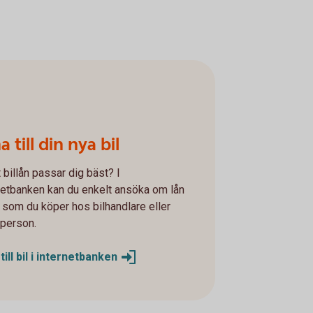
a till din nya bil
t billån passar dig bäst? I
netbanken kan du enkelt ansöka om lån
bil som du köper hos bilhandlare eller
tperson.
ill bil i
internetbanken