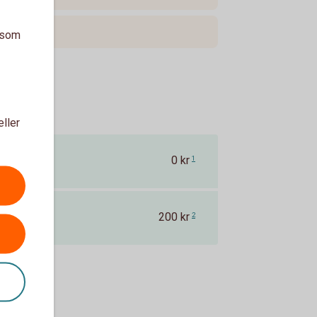
a som
eller
0 kr
1
200 kr
2