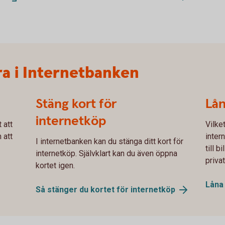
ra i Internetbanken
Stäng kort för
Lån
internetköp
 att
Vilke
 att
inter
I internetbanken kan du stänga ditt kort för
till 
internetköp. Självklart kan du även öppna
priva
kortet igen.
Låna t
Så stänger du kortet för
internetköp