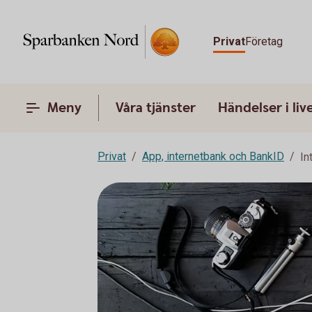
Privat
Företag
Meny
Våra tjänster
Händelser i liv
Privat
App, internetbank och BankID
In