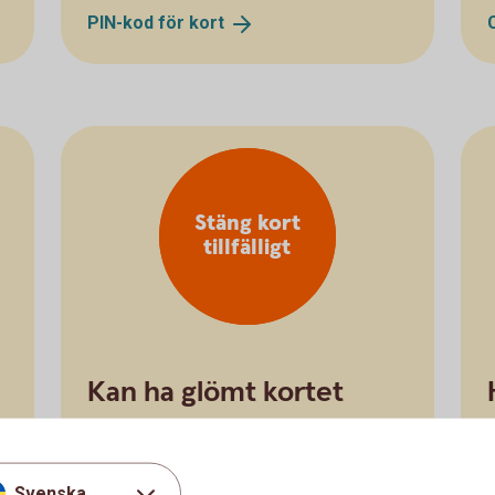
PIN-kod för
kort
Stäng kort
tillfälligt
Kan ha glömt kortet
hemma
Stänga kort
tillfälligt
Svenska