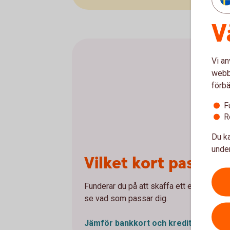
V
Vi an
webbp
förbä
F
R
Du ka
under
Vilket kort passar 
Funderar du på att skaffa ett eller flera 
se vad som passar dig.
Jämför bankkort och
kreditkort