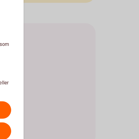
a som
eller