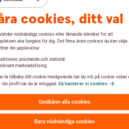
åra cookies, ditt val
vänder nödvändiga cookies eller liknande tekniker för att
latsen ska fungera för dig. Det finns även cookies du kan välj
Jämför våra
ttrar din upplevelse:
kort
unktioner, prestanda och statistik
elevant marknadsföring
n ta tillbaka ditt cookie-medgivande när du vill, på cookie-sidan 
 din profil när du är inloggad.
Så hanterar vi
cookies
.
dig?
Godkänn alla cookies
kort? Jämför våra bankkort och kreditkort för att
Bara nödvändiga cookies