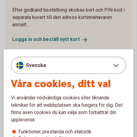
Efter godkänd beställning skickas kort och PIN-kod i
separata kuvert till den adress kortinnehavaren
anmält.
Logga in och beställ nytt
kort
Svenska
Aktivera kort
Våra cookies, ditt val
Du som har internetbank aktiverar nya kort i
Vi använder nödvändiga cookies eller liknande
internetbanken eller appen.
tekniker för att webbplatsen ska fungera för dig. Det
finns även cookies du kan välja som förbättrar din
Logga in och välj “Kort” i huvudmenyn
upplevelse:
Välj det kortavtal kortet är kopplat till
Klicka på det kort det gäller. Det står intill kortet
Funktioner, prestanda och statistik