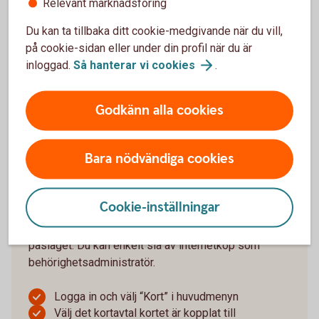
om det behöver aktiveras
Relevant marknadsföring
Fyll i utgångsdatum och klicka på “Aktivera”
Du kan ta tillbaka ditt cookie-medgivande när du vill,
på cookie-sidan eller under din profil när du är
Om du saknar internetbanksavtal eller ska aktivera
inloggad.
Så hanterar vi
cookies
.
ett ersättningskort, gör du det genom en första
transaktion i butik eller i någon av bankomats
automater.
Godkänn alla cookies
Logga in och aktivera
bankkort
Bara nödvändiga cookies
Slå av eller på internetköp
Cookie-inställningar
Nya företagskort distribueras med internetköp
påslaget. Du kan enkelt slå av internetköp som
behörighetsadministratör.
Logga in och välj “Kort” i huvudmenyn
Välj det kortavtal kortet är kopplat till