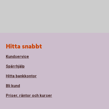
Sidfot
Hitta snabbt
Kundservice
Spärrhjälp
Hitta bankkontor
Bli kund
Priser, räntor och kurser