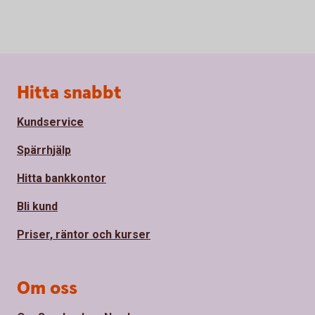
Sidfot
Hitta snabbt
Kundservice
Spärrhjälp
Hitta bankkontor
Bli kund
Priser, räntor och kurser
Om oss