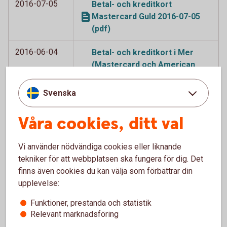
2016-07-05
Betal- och kreditkort
Mastercard Guld 2016-07-05
(pdf)
2016-06-04
Betal- och kreditkort i Mer
(Mastercard och American
Express) med avtalade
tilläggstjänster 2016-06-04
Svenska
(pdf)
Våra cookies, ditt val
2016-06-04
Betal- och kreditkort
Mastercard (tidigare
Vi använder nödvändiga cookies eller liknande
Världsnaturkortet) och
tekniker för att webbplatsen ska fungera för dig. Det
Världsnaturkortet betal- och
finns även cookies du kan välja som förbättrar din
kreditkort Mastercard 2016-
upplevelse:
06-04 (pdf)
Funktioner, prestanda och statistik
2016-06-04
Betal- och kreditkort
Relevant marknadsföring
Mastercard, betal- och