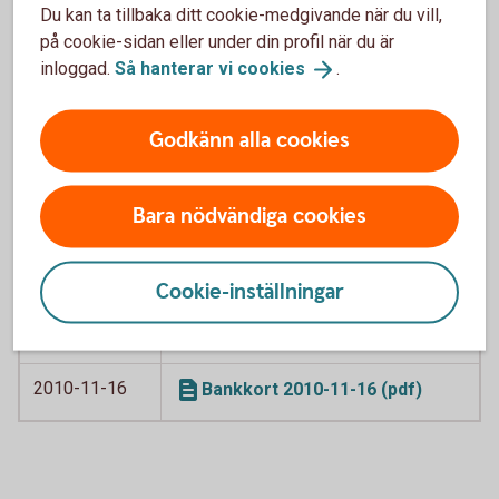
Du kan ta tillbaka ditt cookie-medgivande när du vill,
kreditkort Visa 2016-06-04
på cookie-sidan eller under din profil när du är
(pdf)
inloggad.
Så hanterar vi
cookies
.
2016-04-06
Swedbank American Express
2016-04-06
(pdf)
Godkänn alla cookies
2012-02-01
Bankkort Business 2012-12-01
(pdf)
Bara nödvändiga cookies
2012-02-01
Bankkort Business, särskilda
villkor 2012-02-01 (pdf)
Cookie-inställningar
2012-12-01
Kortkredit 2012-12-01 (pdf)
2010-11-16
Bankkort 2010-11-16 (pdf)