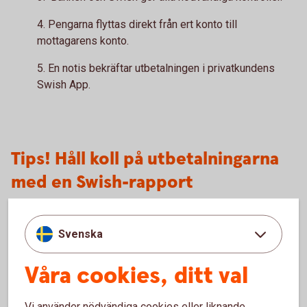
4. Pengarna flyttas direkt från ert konto till
mottagarens konto.
5. En notis bekräftar utbetalningen i privatkundens
Swish App.
Tips! Håll koll på utbetalningarna
med en Swish-rapport
Ni kan enkelt skapa en Swish-rapport för utbetalningarna i
Svenska
internetbanken. Följ stegen:
1. Logga in i internetbanken
Våra cookies, ditt val
2. Gå till översikten: Betala/överföra – Swish – Swish
funktioner.
3. Välj Swish-rapport
Vi använder nödvändiga cookies eller liknande