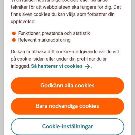
tekniker för att webbplatsen ska fungera för dig. Det
finns även cookies du kan välja som förbättrar din
upplevelse:
Vanliga frågor och svar, samt
Funktioner, prestanda och statistik
villkor
Relevant marknadsföring
Du kan ta tillbaka ditt cookie-medgivande när du vill,
Vad är Swish Utbetalning?
på cookie-sidan eller under din profil när du är
inloggad.
Så hanterar vi
cookies
.
Vilka passar Swish Utbetalning för?
Godkänn alla cookies
Var kan vi ansöka om Swish Utbetalning?
Måste vi ha Swish Företag eller Swish Handel för
Bara nödvändiga cookies
att skaffa Swish Utbetalning?
Cookie-inställningar
Vad är ett Swish-nummer och hur fungerar det?