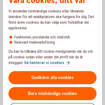
Våra cookies, ditt val
Vi använder nödvändiga cookies eller liknande
tekniker för att webbplatsen ska fungera för dig. Det
Full kontroll över försäljningen
finns även cookies du kan välja som förbättrar din
upplevelse:
Följ försäljningen i realtid via Merchant Portal med
Funktioner, prestanda och statistik
tydliga rapporter och statistik. Ytterligare analyser
Relevant marknadsföring
och integrationer tillgängliga beroende på ditt val av
kassaleverantör.
Du kan ta tillbaka ditt cookie-medgivande när du vill,
på cookie-sidan eller under din profil när du är
inloggad.
Så hanterar vi
cookies
.
Godkänn alla cookies
Pay Premium – pris och villkor
Bara nödvändiga cookies
När måste man ha ett kassasystem?