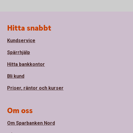
Sidfot
Hitta snabbt
Kundservice
Spärrhjälp
Hitta bankkontor
Bli kund
Priser, räntor och kurser
Om oss
Om Sparbanken Nord