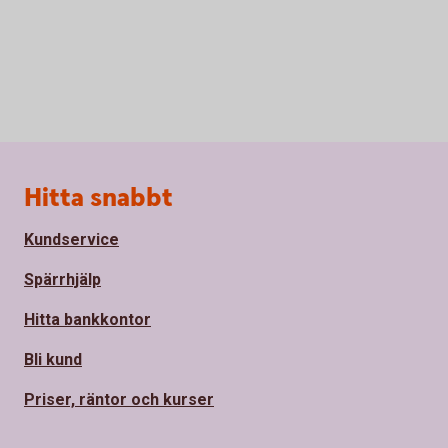
Sidfot
Hitta snabbt
Kundservice
Spärrhjälp
Hitta bankkontor
Bli kund
Priser, räntor och kurser