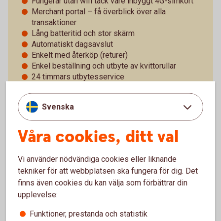
Fungerar utan wifi tack vare inbyggt 4G-simkort
Merchant portal – få överblick över alla
transaktioner
Lång batteritid och stor skärm
Automatiskt dagsavslut
Enkelt med återköp (returer)
Enkel beställning och utbyte av kvittorullar
24 timmars utbytesservice
Support alla dagar
Svenska
Våra cookies, ditt val
Pay Classic - pris och villkor
Vi använder nödvändiga cookies eller liknande
Vad betyder det att kortterminalen är trådlös?
tekniker för att webbplatsen ska fungera för dig. Det
finns även cookies du kan välja som förbättrar din
upplevelse:
Vad kan man göra i portalen?
Funktioner, prestanda och statistik