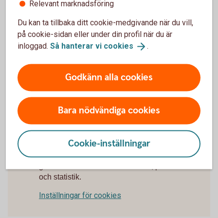
Kan jag använda min telefon som kortterminal?
Relevant marknadsföring
Du kan ta tillbaka ditt cookie-medgivande när du vill,
Är det någon bindningstid på betalterminalen?
på cookie-sidan eller under din profil när du är
inloggad.
Så hanterar vi
cookies
.
Vad ska jag göra om jag behöver ett
kassasystem?
Godkänn alla cookies
Kan jag köpa en kortterminal separat, utan
paketlösning?
Bara nödvändiga cookies
Cookie-inställningar
För att se detta innehåll behöver du först
godkänna cookies för Funktioner, prestanda
och statistik.
Inställningar för cookies