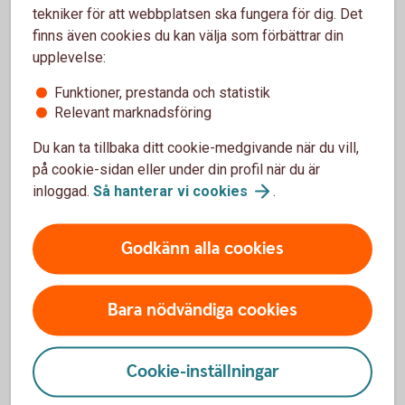
tekniker för att webbplatsen ska fungera för dig. Det
Climate Impact - Placera din tjänstepension med
finns även cookies du kan välja som förbättrar din
fokus på en hållbar
upplevelse:
utveckling (swedbank-robur.se)
Funktioner, prestanda och statistik
Relevant marknadsföring
Du kan ta tillbaka ditt cookie-medgivande när du vill,
på cookie-sidan eller under din profil när du är
Se dina försäkringar
inloggad.
Så hanterar vi
cookies
.
Du kan se dina försäkringar och byta fonder i både
Godkänn alla cookies
internetbanken, appen eller via portalen Mina
Försäkringar.
Bara nödvändiga cookies
I internetbanken och appen
1. Logga in i internetbanken eller appen.
Cookie-inställningar
2. Tryck på Pension och Visa innehav.