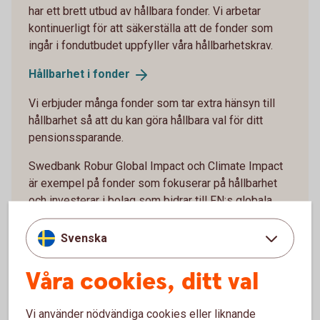
har ett brett utbud av hållbara fonder. Vi arbetar
kontinuerligt för att säkerställa att de fonder som
ingår i fondutbudet uppfyller våra hållbarhetskrav.
Hållbarhet i
fonder
Vi erbjuder många fonder som tar extra hänsyn till
hållbarhet så att du kan göra hållbara val för ditt
pensionssparande.
Swedbank Robur Global Impact och Climate Impact
är exempel på fonder som fokuserar på hållbarhet
och investerar i bolag som bidrar till FN:s globala
mål. I länkarna nedan kan du räkna ut hur ditt
sparande inom din tjänstepension i dessa fonder
Svenska
kan bidra till hållbarhetsaktiviteter.
Våra cookies, ditt val
Global Impact - Placera din tjänstepension med
fokus på en hållbar
Vi använder nödvändiga cookies eller liknande
utveckling (swedbank-robur.se)