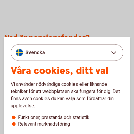
Vad är pensionsfonder?
Pensionsfonder, eller generationsfonder, är en speciell typ
Svenska
av blandfonder som är avsedda för pensionssparande. Våra
pensionsfonder – Transfer – är anpassade efter vilket år
Våra cookies, ditt val
du är född. Till exempel är Transfer 60 en "60-talistfond"
som passar dig som är född på 60-talet. Fördelningen
Vi använder nödvändiga cookies eller liknande
mellan aktier och räntebärande värdepapper förändras över
tekniker för att webbplatsen ska fungera för dig. Det
tiden beroende på marknadsläget och hur lång tid du har
finns även cookies du kan välja som förbättrar din
kvar till pensionen.
upplevelse:
Funktioner, prestanda och statistik
Relevant marknadsföring
Klimat och hållbarhet i fokus i