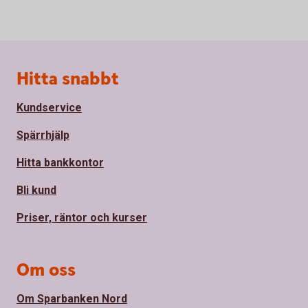
Sidfot
Hitta snabbt
Kundservice
Spärrhjälp
Hitta bankkontor
Bli kund
Priser, räntor och kurser
Om oss
Om Sparbanken Nord