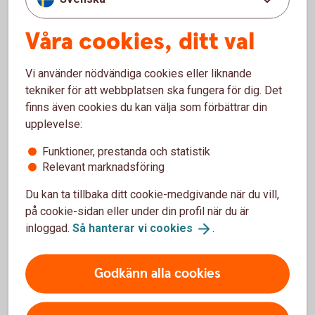
Våra cookies, ditt val
Vanliga frågor och svar om
Bostadsobligationer
Vi använder nödvändiga cookies eller liknande
tekniker för att webbplatsen ska fungera för dig. Det
finns även cookies du kan välja som förbättrar din
Varför är det så låg ränta på bostäder?
upplevelse:
Funktioner, prestanda och statistik
Vilket är det minsta beloppet som kan handlas?
Relevant marknadsföring
Vad behöver jag för att kunna handla?
Du kan ta tillbaka ditt cookie-medgivande när du vill,
på cookie-sidan eller under din profil när du är
inloggad.
Så hanterar vi
cookies
.
Godkänn alla cookies
Ränteplaceringar