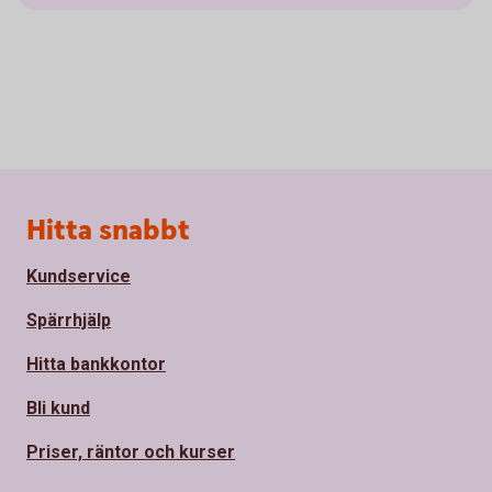
Sidfot
Hitta snabbt
Kundservice
Spärrhjälp
Hitta bankkontor
Bli kund
Priser, räntor och kurser