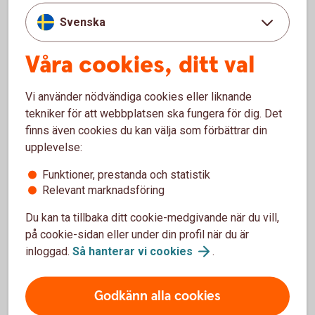
oss.
Svenska
Bankgirot förändras – så ser du till att dina
betalningar
fungerar
Våra cookies, ditt val
Vi använder nödvändiga cookies eller liknande
tekniker för att webbplatsen ska fungera för dig. Det
finns även cookies du kan välja som förbättrar din
upplevelse:
Funktioner, prestanda och statistik
Relevant marknadsföring
Du kan ta tillbaka ditt cookie-medgivande när du vill,
på cookie-sidan eller under din profil när du är
inloggad.
Så hanterar vi
cookies
.
Samla gårdens uppgifter på
Godkänn alla cookies
ett ställe – och spara tid vid