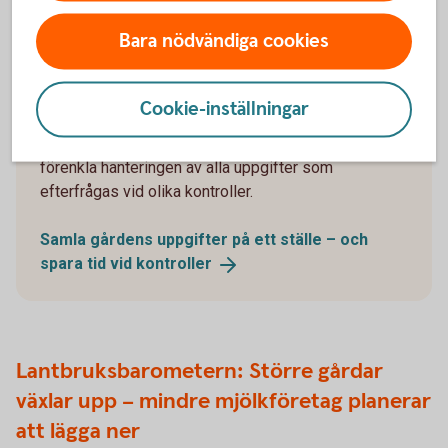
kontroller
Bara nödvändiga cookies
Det är krångligt att vara lantbrukare i Sverige.
Regelverken är omfattande och kontrollerna många. I
Cookie-inställningar
ett försök att minska böndernas administrativa
börda har Agronod tagit fram en lösning som ska
förenkla hanteringen av alla uppgifter som
efterfrågas vid olika kontroller.
Samla gårdens uppgifter på ett ställe – och
spara tid vid
kontroller
Lantbruksbarometern: Större gårdar
växlar upp – mindre mjölkföretag planerar
att lägga ner