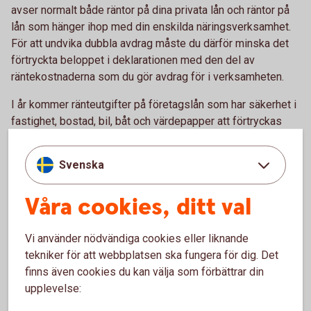
avser normalt både räntor på dina privata lån och räntor på
lån som hänger ihop med din enskilda näringsverksamhet.
För att undvika dubbla avdrag måste du därför minska det
förtryckta beloppet i deklarationen med den del av
räntekostnaderna som du gör avdrag för i verksamheten.
I år kommer ränteutgifter på företagslån som har säkerhet i
fastighet, bostad, bil, båt och värdepapper att förtryckas
som ”Ränteutgifter på lån med säkerhet”. Om du har
företagslån med annan säkerhet, såsom inventarier, lager
Svenska
eller personlig borgen, kommer ränteutgifter på sådana lån
att förtryckas som ”Ränteutgifter på lån utan säkerhet”.
Våra cookies, ditt val
Båda är fortfarande avdragsgilla i din näringsbilaga.
Vi använder nödvändiga cookies eller liknande
Förenklat årsbokslut
tekniker för att webbplatsen ska fungera för dig. Det
finns även cookies du kan välja som förbättrar din
Har du en omsättning på högst 3 miljoner kronor kan du
upplevelse:
använda Skatteverkets e-tjänst Förenklat årsbokslut. När du
gjort ett förenklat årsbokslut kan du enkelt hämta