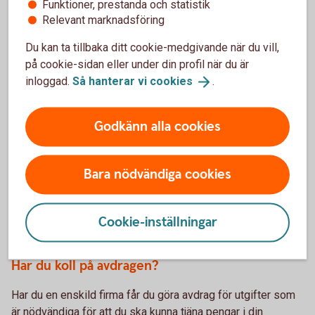
Funktioner, prestanda och statistik
uppgifterna från e-tjänsten till din deklaration.
Relevant marknadsföring
Mer om förenklat bokslut
(skatteverket.se)
Du kan ta tillbaka ditt cookie-medgivande när du vill,
på cookie-sidan eller under din profil när du är
Är du skogsägare? Håll koll på Skogskontot och
inloggad.
Så hanterar vi
cookies
.
Skogsskadekontot
Godkänn alla cookies
Har du haft stora intäkter från skogsavverkningar eller fått
försäkringsersättningar från skogen under året kan du
fördela dem på flera år genom att göra avsättningar till
Bara nödvändiga cookies
Skogskontot eller Skogsskadekontot.
Mer information om Skogskontot och
Cookie-inställningar
Skogsskadekontot
Har du koll på avdragen?
Har du en enskild firma får du göra avdrag för utgifter som
är nödvändiga för att du ska kunna tjäna pengar i din