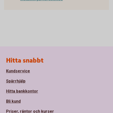
Sidfot
Hitta snabbt
Kundservice
Spärrhjälp
Hitta bankkontor
Bli kund
Priser, räntor och kurser