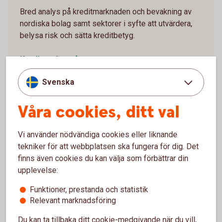
Bred analys på kreditmarknaden och bevakning av
nordiska bolag samt sektorer i syfte att utvärdera,
belysa risk och sätta kreditbetyg.
Kreditanalys
Svenska
Våra cookies, ditt val
Privatekonomi
Vi använder nödvändiga cookies eller liknande
Här finns Swedbanks privatekonomiska rapporter
tekniker för att webbplatsen ska fungera för dig. Det
och analyser över sådant som rör hushållens
finns även cookies du kan välja som förbättrar din
ekonomi.
upplevelse:
Funktioner, prestanda och statistik
Privatekonomi
Relevant marknadsföring
Du kan ta tillbaka ditt cookie-medgivande när du vill,