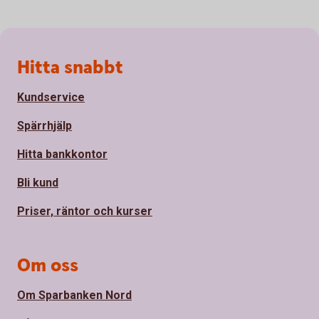
Sidfot
Hitta snabbt
Kundservice
Spärrhjälp
Hitta bankkontor
Bli kund
Priser, räntor och kurser
Om oss
Om Sparbanken Nord