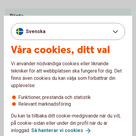
Ränta
5,45 - 10,30 % (senast ändrad 2025-10-17) räntan är
rörlig
Svenska
Våra cookies, ditt val
Effektiv ränta
8,64 %
1
Vi använder nödvändiga cookies eller liknande
tekniker för att webbplatsen ska fungera för dig. Det
Lånebelopp
finns även cookies du kan välja som förbättrar din
20 000 - 500 000 kr
upplevelse:
Återbetalningstid
Funktioner, prestanda och statistik
Relevant marknadsföring
upp till 12 år
Du kan ta tillbaka ditt cookie-medgivande när du vill,
Uppläggningsavgift
på cookie-sidan eller under din profil när du är
inloggad.
Så hanterar vi
cookies
.
495 kr