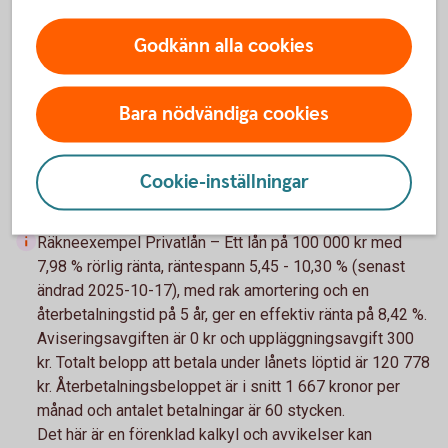
Aviseringsavgift e-faktura
Godkänn alla cookies
0 kr
2
Bara nödvändiga cookies
Gäller vid 100 000 kr.
Tillbaka
1
Vid postala avier är aviseringsavgiften 45 kr
Tillbaka
Cookie-inställningar
2
Räkneexempel Privatlån – Ett lån på 100 000 kr med
7,98 % rörlig ränta, räntespann 5,45 - 10,30 % (senast
ändrad 2025-10-17), med rak amortering och en
återbetalningstid på 5 år, ger en effektiv ränta på 8,42 %.
Aviseringsavgiften är 0 kr och uppläggningsavgift 300
kr. Totalt belopp att betala under lånets löptid är 120 778
kr. Återbetalningsbeloppet är i snitt 1 667 kronor per
månad och antalet betalningar är 60 stycken.
Det här är en förenklad kalkyl och avvikelser kan