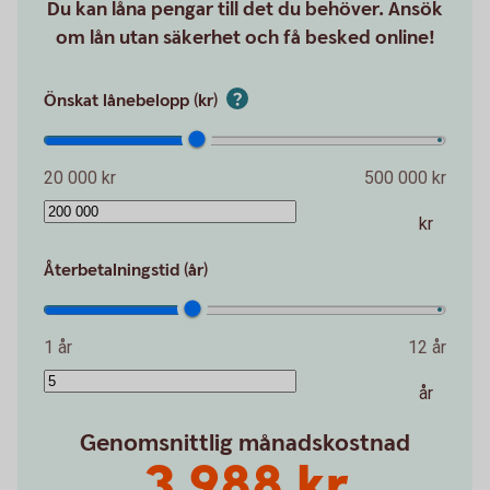
Du kan låna pengar till det du behöver. Ansök
om lån utan säkerhet och få besked online!
Önskat lånebelopp (kr)
20 000 kr
500 000 kr
kr
Återbetalningstid (år)
1 år
12 år
år
Genomsnittlig månadskostnad
3 988 kr