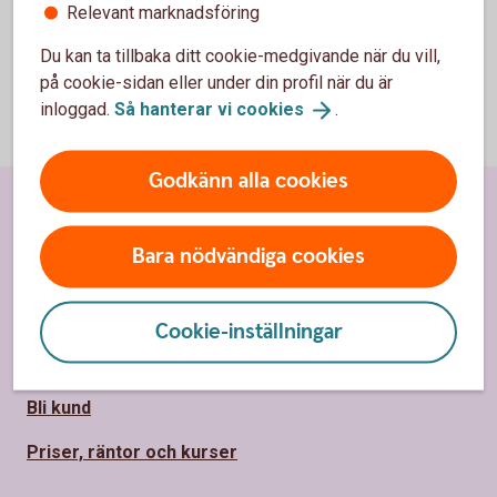
Relevant marknadsföring
Du kan ta tillbaka ditt cookie-medgivande när du vill,
på cookie-sidan eller under din profil när du är
inloggad.
Så hanterar vi
cookies
.
Godkänn alla cookies
Sidfot
Hitta snabbt
Bara nödvändiga cookies
Kundservice
Spärrhjälp
Cookie-inställningar
Hitta bankkontor
Bli kund
Priser, räntor och kurser