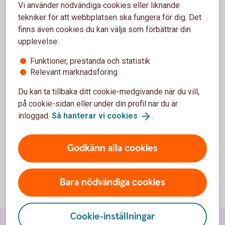
Ansluta ditt kort till digitala betaltjänster
Vi använder nödvändiga cookies eller liknande
tekniker för att webbplatsen ska fungera för dig. Det
finns även cookies du kan välja som förbättrar din
När företaget har betalningsansvar:
upplevelse:
Funktioner, prestanda och statistik
Se ditt kort
Relevant marknadsföring
Se dina transaktioner
Se beloppet av alla transaktioner som har gjorts efter
Du kan ta tillbaka ditt cookie-medgivande när du vill,
den senaste fakturan skapades
på cookie-sidan eller under din profil när du är
Se PIN-kod (du behöver uppge din CVC-kod som står
inloggad.
Så hanterar vi
cookies
.
på kortet)
Ansluta ditt kort till digitala betaltjänster
Godkänn alla cookies
Bara nödvändiga cookies
Cookie-inställningar