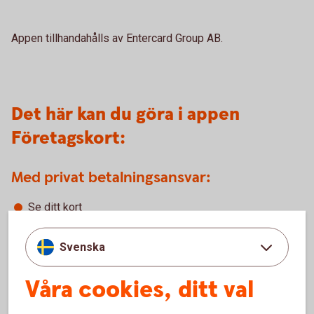
Appen tillhandahålls av Entercard Group AB.
Det här kan du göra i appen
Företagskort:
Med privat betalningsansvar:
Se ditt kort
Se dina transaktioner
Se tillgängligt belopp av köpgränsen
Svenska
Se använt belopp av köpgränsen (beloppet av samtliga
transaktioner och obetalda fakturor)
Våra cookies, ditt val
Se din PIN-kod (du behöver uppge din CVC-kod som
står på kortet)