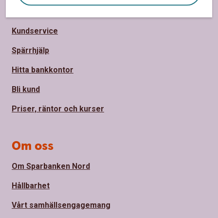
Sidfot
Hitta snabbt
Kundservice
Spärrhjälp
Hitta bankkontor
Bli kund
Priser, räntor och kurser
Om oss
Om Sparbanken Nord
Hållbarhet
Vårt samhällsengagemang