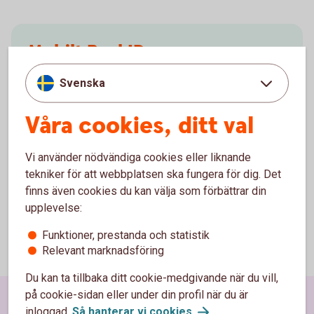
Mobilt BankID
Med Mobilt BankID kan du snabbt och säkert
Svenska
legitimera dig digitalt, exempelvis när du ska
swisha, deklarera och logga in i vår app.
Våra cookies, ditt val
Mobilt
BankID
Vi använder nödvändiga cookies eller liknande
tekniker för att webbplatsen ska fungera för dig. Det
finns även cookies du kan välja som förbättrar din
upplevelse:
Funktioner, prestanda och statistik
Relevant marknadsföring
Du kan ta tillbaka ditt cookie-medgivande när du vill,
på cookie-sidan eller under din profil när du är
Sidfot
inloggad.
Så hanterar vi
cookies
.