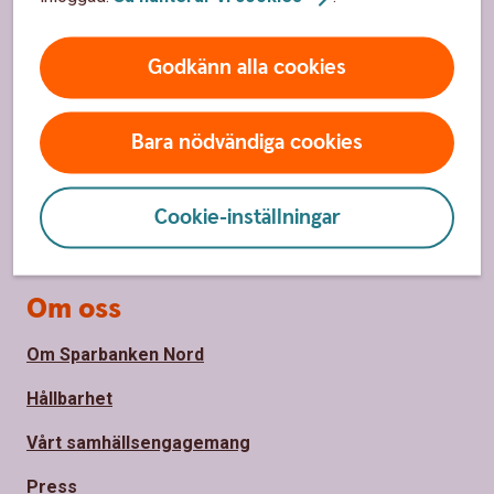
Hitta snabbt
Kundservice
Godkänn alla cookies
Spärrhjälp
Hitta bankkontor
Bara nödvändiga cookies
Bli kund
Cookie-inställningar
Priser, räntor och kurser
Om oss
Om Sparbanken Nord
Hållbarhet
Vårt samhällsengagemang
Press