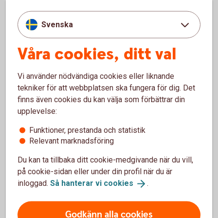
Tänk på att ditt kort är en
Svenska
värdehandling
Våra cookies, ditt val
Lämna aldrig ut kortuppgifter eller koder via e-post,
Vi använder nödvändiga cookies eller liknande
Facebook, om du blir uppringd via telefon eller
tekniker för att webbplatsen ska fungera för dig. Det
liknande. Du får aldrig avslöja kod eller lösenord för
finns även cookies du kan välja som förbättrar din
någon.
upplevelse:
Så använder du ditt företagskort
säkert
Funktioner, prestanda och statistik
Relevant marknadsföring
Du kan ta tillbaka ditt cookie-medgivande när du vill,
på cookie-sidan eller under din profil när du är
inloggad.
Så hanterar vi
cookies
.
Har du
prenumerationstjänster?
Godkänn alla cookies