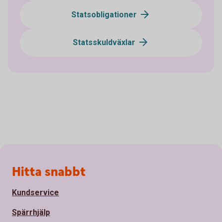
Statsobligationer
Statsskuldväxlar
Sidfot
Hitta snabbt
Kundservice
Spärrhjälp