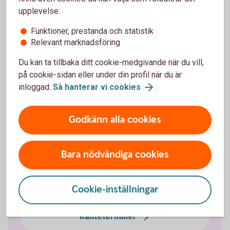
upplevelse:
Funktioner, prestanda och statistik
Ränteplaceringar
Relevant marknadsföring
Du kan ta tillbaka ditt cookie-medgivande när du vill,
Bostadsobligationer
på cookie-sidan eller under din profil när du är
inloggad.
Så hanterar vi cookies
.
Certifikat
Godkänn alla cookies
FRA
Bara nödvändiga cookies
Företagsobligationer
Realobligationer
Cookie-inställningar
Ränteterminer