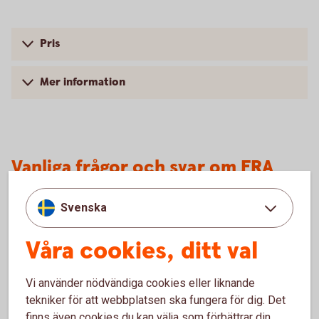
Pris
Mer information
Vanliga frågor och svar om FRA
Svenska
Vem kan använda FRA’s?
Våra cookies, ditt val
Vilken löptid har FRA’s?
Vi använder nödvändiga cookies eller liknande
Vilket är det lägsta beloppet som kan handlas?
tekniker för att webbplatsen ska fungera för dig. Det
finns även cookies du kan välja som förbättrar din