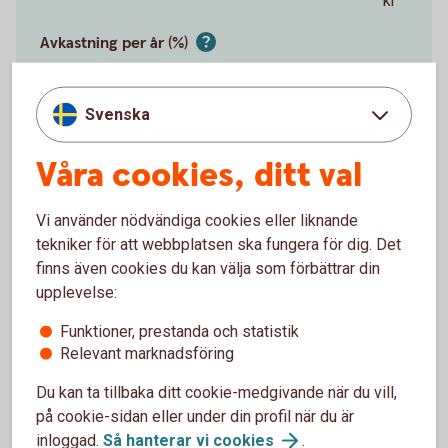
kr
Avkastning per år (%)
Svenska
0 %
15 %
%
Våra cookies, ditt val
Förväntat sparbelopp om 10 år
172 019 kr
Vi använder nödvändiga cookies eller liknande
tekniker för att webbplatsen ska fungera för dig. Det
finns även cookies du kan välja som förbättrar din
Insättningar från dig är 120 000 kr.
Förväntad
upplevelse:
avkastning är +52 019 kr.
Funktioner, prestanda och statistik
Logga in och börja månadsspara
Relevant marknadsföring
Du kan ta tillbaka ditt cookie-medgivande när du vill,
på cookie-sidan eller under din profil när du är
Inte kund än?
Bli
kund
inloggad.
Så hanterar vi
cookies
.