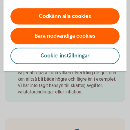
Godkänn alla cookies
Detta är ett räkneexempel som visar hur ditt
månadssparande i fonder skulle kunna utvecklas
över tid med hjälp av ränta-på-ränta-effekten,
Bara nödvändiga cookies
som betyder att du tjänar pengar både på de
pengar du själv satt in och dessutom på
avkastning du får varje år. Exemplet är baserat på
Cookie-inställningar
en förväntad årsavkastning. Den faktiska
avkastningen beror på vilken typ av fonder du
väljer att spara i och vilken utveckling de ger, och
kan alltså bli både högre och lägre än i exemplet.
Vi har inte tagit hänsyn till skatter, avgifter,
valutaförändringar eller inflation.