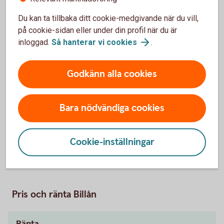
Du kan ta tillbaka ditt cookie-medgivande när du vill,
Så fungerar billån
på cookie-sidan eller under din profil när du är
inloggad.
Så hanterar vi
cookies
.
Behöver jag vara kund för att få billån?
Godkänn alla cookies
Vad krävs för att jag ska få billån?
Bara nödvändiga cookies
Hur mycket får jag låna?
När får jag besked?
Cookie-inställningar
Pris och ränta Billån
Ränta