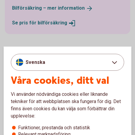
Bilförsäkring – mer
information
Se pris för
bilförsäkring
Ska du köpa bil av en
Svenska
privatperson?
Våra cookies, ditt val
Då kan du ansöka om ett privatlån i stället. Privatlån
Vi använder nödvändiga cookies eller liknande
omfattas inte av kampanjrabatten.
tekniker för att webbplatsen ska fungera för dig. Det
finns även cookies du kan välja som förbättrar din
Privatlån
upplevelse:
Funktioner, prestanda och statistik
Relevant marknadsföring