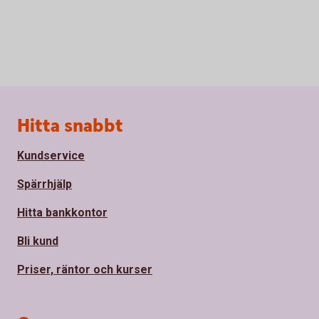
Sidfot
Hitta snabbt
Kundservice
Spärrhjälp
Hitta bankkontor
Bli kund
Priser, räntor och kurser