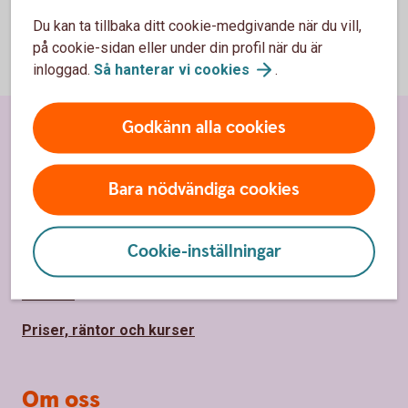
Du kan ta tillbaka ditt cookie-medgivande när du vill,
på cookie-sidan eller under din profil när du är
inloggad.
Så hanterar vi
cookies
.
Godkänn alla cookies
Sidfot
Hitta snabbt
Kundservice
Bara nödvändiga cookies
Spärrhjälp
Cookie-inställningar
Hitta bankkontor
Bli kund
Priser, räntor och kurser
Om oss