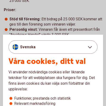
25 000 SEK.
Priser:
Stöd till förening:
Ett bidrag på 25 000 SEK kommer att
ges till den förening som vinnaren väljer.
Personlig vinst:
Vinnaren får även ett presentkort från
"Arvidsjaur Handel" värde 3 000 SEK.
Lycka till med jakten och må bästa deltagare vinna!
Svenska
Våra cookies, ditt val
För att se detta innehåll behöver du först
Vi använder nödvändiga cookies eller liknande
godkänna cookies för Funktioner, prestanda
och statistik.
tekniker för att webbplatsen ska fungera för dig. Det
finns även cookies du kan välja som förbättrar din
Inställningar för cookies
upplevelse:
Funktioner, prestanda och statistik
Relevant marknadsföring