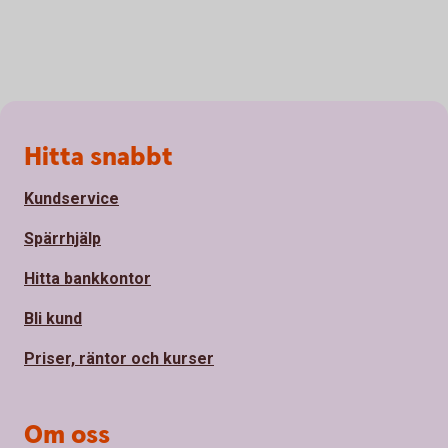
Sidfot
Hitta snabbt
Kundservice
Spärrhjälp
Hitta bankkontor
Bli kund
Priser, räntor och kurser
Om oss