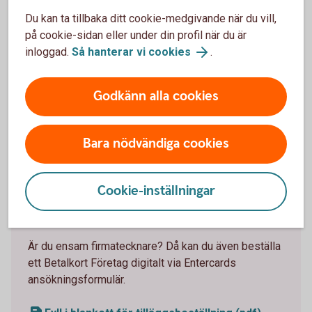
Ansök digitalt om höjd kreditgräns som ensam
Du kan ta tillbaka ditt cookie-medgivande när du vill,
firmatecknare
på cookie-sidan eller under din profil när du är
inloggad.
Så hanterar vi cookies
.
Godkänn alla cookies
Beställ kort till en kollega
Bara nödvändiga cookies
Behöver en kollega på företaget ett företagskort?
Du kan enkelt beställa det om du är firmatecknare
genom att skicka in en beställningsblankett via post
Cookie-inställningar
eller genom att mejla den till
business.card@entercard.com
.
Är du ensam firmatecknare? Då kan du även beställa
ett Betalkort Företag digitalt via Entercards
ansökningsformulär.