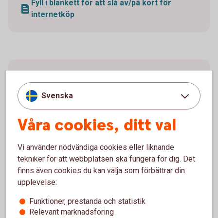
Fyll i blankett för att slå av/på kort för
internetköp
Höja kreditgräns
Svenska
Vill du höja kreditgränsen för ditt kort gör du det
genom att skicka in en ansökan. Fyll i
Våra cookies, ditt val
ansökningsblanketten nedan och skicka in den via
post eller genom att mejla den till
business.card@entercard.com
.
Vi använder nödvändiga cookies eller liknande
tekniker för att webbplatsen ska fungera för dig. Det
Är du ensam firmatecknare kan du även ansöka
finns även cookies du kan välja som förbättrar din
digitalt genom Entercards ansökningsformulär.
upplevelse:
Funktioner, prestanda och statistik
Fyll i ansökningsblankett för höjd kreditgräns
Relevant marknadsföring
(pdf)