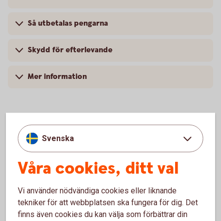
Så utbetalas pengarna
Skydd för efterlevande
Mer information
Hjälp med placering
Svenska
Våra cookies, ditt val
Placera din
pension
Vi använder nödvändiga cookies eller liknande
tekniker för att webbplatsen ska fungera för dig. Det
Mer information
finns även cookies du kan välja som förbättrar din