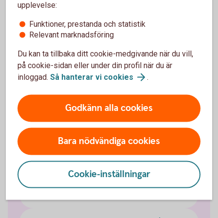
upplevelse:
Funktioner, prestanda och statistik
Löneväxla - mer
information
Relevant marknadsföring
Du kan ta tillbaka ditt cookie-medgivande när du vill,
på cookie-sidan eller under din profil när du är
inloggad.
Så hanterar vi
cookies
.
Fler pensionslösningar
Godkänn alla cookies
Tjänstepension med depå
Extra pensionsavsättning
Bara nödvändiga cookies
Erbjud medarbetarna löneväxling
Cookie-inställningar
Direktpension