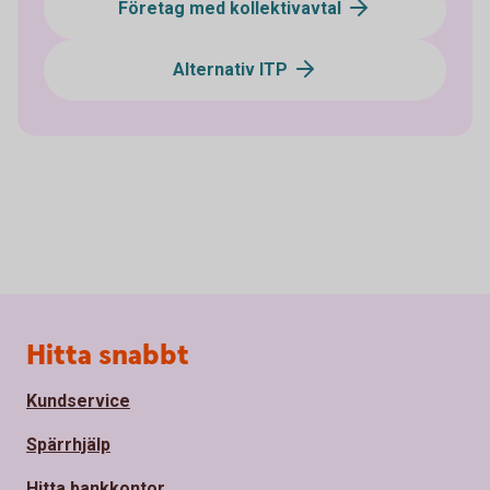
Företag med kollektivavtal
Alternativ ITP
Sidfot
Hitta snabbt
Kundservice
Spärrhjälp
Hitta bankkontor