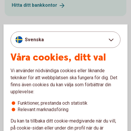
Hitta ditt
bankkontor
Svenska
Kontakta våra företagsrådgivare
Våra cookies, ditt val
Kontakta oss för att få hjälp med företagets affärer.
Vi ger ditt företag personlig service och rådgivning.
Vi använder nödvändiga cookies eller liknande
Våra
företagsrådgivare
tekniker för att webbplatsen ska fungera för dig. Det
finns även cookies du kan välja som förbättrar din
upplevelse:
Funktioner, prestanda och statistik
Försäkringsgivare
Relevant marknadsföring
Du kan ta tillbaka ditt cookie-medgivande när du vill,
på cookie-sidan eller under din profil när du är