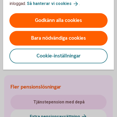
Swedbank Försäkring
AB
inloggad.
Så hanterar vi
cookies
.
Godkänn alla cookies
Hjälp med placering
Bara nödvändiga cookies
Placera din
pension
Cookie-inställningar
Möjliga investeringar i
försäkringsdepå
Fler pensionslösningar
Tjänstepension med depå
Extra pensionsavsättning