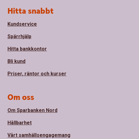
Sidfot
Hitta snabbt
Kundservice
Spärrhjälp
Hitta bankkontor
Bli kund
Priser, räntor och kurser
Om oss
Om Sparbanken Nord
Hållbarhet
Vårt samhällsengagemang