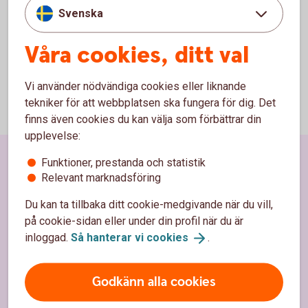
hållbarhetsfaktorer
(pdf)
Svenska
2021-03-16
Våra cookies, ditt val
Vi använder nödvändiga cookies eller liknande
tekniker för att webbplatsen ska fungera för dig. Det
finns även cookies du kan välja som förbättrar din
upplevelse:
Funktioner, prestanda och statistik
Sidfot
Hitta snabbt
Relevant marknadsföring
Kundservice
Du kan ta tillbaka ditt cookie-medgivande när du vill,
på cookie-sidan eller under din profil när du är
Spärrhjälp
inloggad.
Så hanterar vi
cookies
.
Hitta bankkontor
Godkänn alla cookies
Bli kund