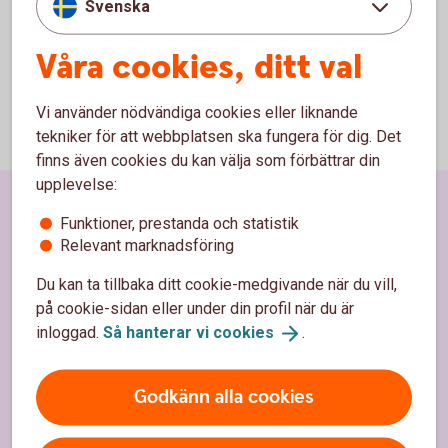
Svenska
Teletal
Våra cookies, ditt val
Vi använder nödvändiga cookies eller liknande
tekniker för att webbplatsen ska fungera för dig. Det
finns även cookies du kan välja som förbättrar din
upplevelse:
Sidfot
Hitta snabbt
Funktioner, prestanda och statistik
Relevant marknadsföring
Kundservice
Du kan ta tillbaka ditt cookie-medgivande när du vill,
Spärrhjälp
på cookie-sidan eller under din profil när du är
inloggad.
Så hanterar vi
cookies
.
Hitta bankkontor
Bli kund
Godkänn alla cookies
Priser, räntor och kurser