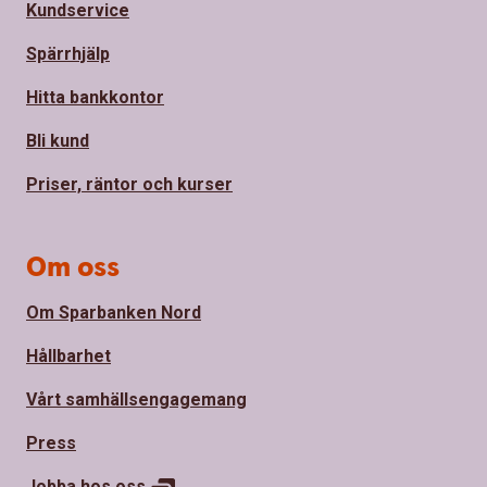
Kundservice
Spärrhjälp
Hitta bankkontor
Bli kund
Priser, räntor och kurser
Om oss
Om Sparbanken Nord
Hållbarhet
Vårt samhällsengagemang
Press
Jobba hos
oss