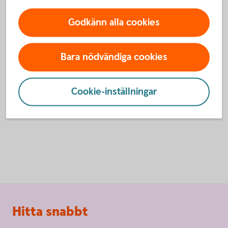
Godkänn alla cookies
Så funkar det
Om Lyckoslanten
Bara nödvändiga cookies
Spara och slösa
Cookie-inställningar
Sidfot
Hitta snabbt