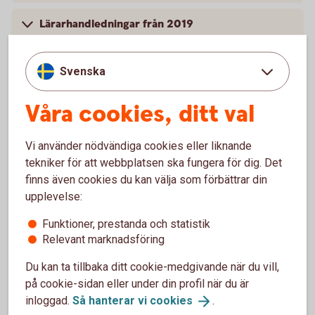
Lärarhandledningar från 2019
Lärarhandledningar från 2018
Svenska
Lärarhandledningar från 2017
Våra cookies, ditt val
Lärarhandledningar från 2016
Vi använder nödvändiga cookies eller liknande
tekniker för att webbplatsen ska fungera för dig. Det
finns även cookies du kan välja som förbättrar din
upplevelse:
Funktioner, prestanda och statistik
Lyckoslanten
Relevant marknadsföring
Veckopengsskolan
Du kan ta tillbaka ditt cookie-medgivande när du vill,
på cookie-sidan eller under din profil när du är
inloggad.
Så hanterar vi
cookies
.
Lärarhandledning