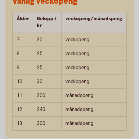
Vanlig veckopeng
Ålder
Belopp i
veckopeng/månadspeng
kr
7
20
veckopeng
8
25
veckopeng
9
25
veckopeng
10
30
veckopeng
11
200
månadspeng
12
240
månadspeng
13
300
månadspeng