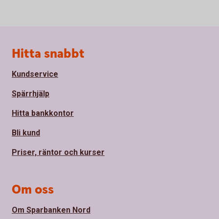
Sidfot
Hitta snabbt
Kundservice
Spärrhjälp
Hitta bankkontor
Bli kund
Priser, räntor och kurser
Om oss
Om Sparbanken Nord