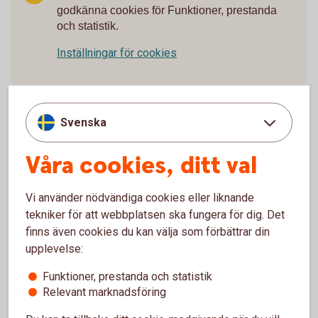
godkänna cookies för Funktioner, prestanda
och statistik.
Inställningar för cookies
Svenska
Här har vi samlat bästa tipsen som
Våra cookies, ditt val
ger dig koll på pengarna!
Vi använder nödvändiga cookies eller liknande
Så skyddar du ditt konto
tekniker för att webbplatsen ska fungera för dig. Det
finns även cookies du kan välja som förbättrar din
upplevelse:
Så blir du mer rea-smart
Funktioner, prestanda och statistik
3 saker du kan göra om en influencer verkar
Relevant marknadsföring
luras