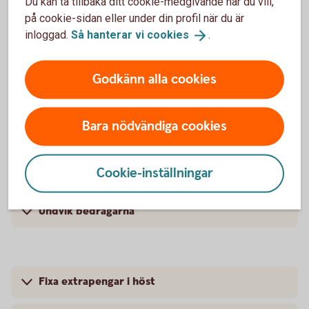
Du kan ta tillbaka ditt cookie-medgivande när du vill,
på cookie-sidan eller under din profil när du är
3 tips för att minska matsvinnet
inloggad.
Så hanterar vi
cookies
.
Så får du veckopeng - 4 bra argument
Godkänn alla cookies
4 perfekta presenter
Bara nödvändiga cookies
3 tips för att få pengapejl
Cookie-inställningar
Spara – 5 bästa tipsen
Undvik bedragarna
Fixa extrapengar i höst