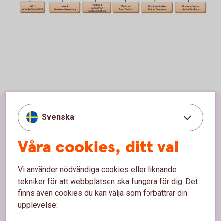
Sidfot
Hitta snabbt
Svenska
Kundservice
Våra cookies, ditt val
Spärrhjälp
Vi använder nödvändiga cookies eller liknande
Hitta bankkontor
tekniker för att webbplatsen ska fungera för dig. Det
finns även cookies du kan välja som förbättrar din
Bli kund
upplevelse:
Priser, räntor och kurser