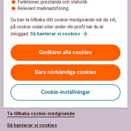
Funktioner, prestanda och statistik
Relevant marknadsföring
Om oss
Du kan ta tillbaka ditt cookie-medgivande när du vill,
på cookie-sidan eller under din profil när du är
Om Sparbanken Nord
inloggad.
Så hanterar vi cookies
.
Hållbarhet
Godkänn alla cookies
Vårt samhällsengagemang
Press
Bara nödvändiga cookies
Jobba hos oss
Cookie-inställningar
Säkerhet och integritet
Ta tillbaka cookie-medgivande
Så hanterar vi cookies