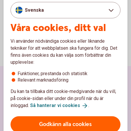
Ulla Bergström
Erika Sundström
Svenska
Robert Ylitalo
Petter Särkijärvi
Våra cookies, ditt val
Vi använder nödvändiga cookies eller liknande
tekniker för att webbplatsen ska fungera för dig. Det
finns även cookies du kan välja som förbättrar din
upplevelse:
Funktioner, prestanda och statistik
Sidfot
Relevant marknadsföring
Hitta snabbt
Du kan ta tillbaka ditt cookie-medgivande när du vill,
Kundservice
på cookie-sidan eller under din profil när du är
inloggad.
Så hanterar vi
cookies
.
Spärrhjälp
Hitta bankkontor
Godkänn alla cookies
Bli kund