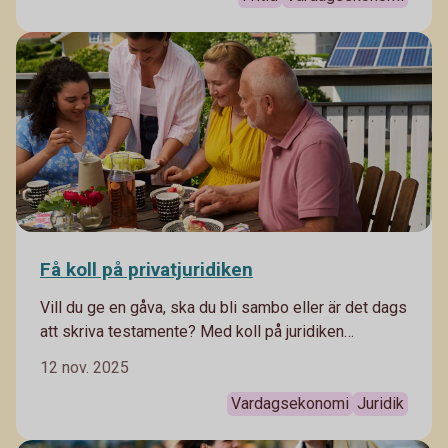
Få koll på privatjuridiken
Vill du ge en gåva, ska du bli sambo eller är det dags
att skriva testamente? Med koll på juridiken
förebygger du framtida problem. Här är några
12 nov. 2025
privatjuridiska områdena som är viktiga att känna till.
Vardagsekonomi
Juridik