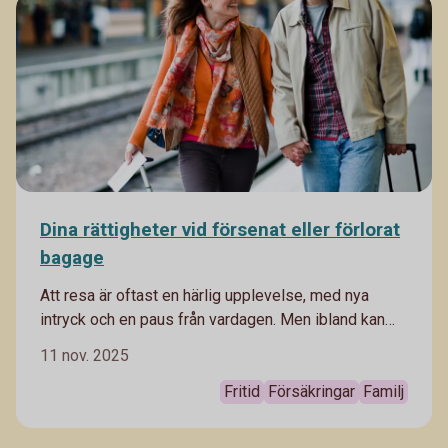
Dina rättigheter vid försenat eller förlorat
bagage
Att resa är oftast en härlig upplevelse, med nya
intryck och en paus från vardagen. Men ibland kan
man ha otur med försenade flyg och bagage som
11 nov. 2025
inte åker samma väg som man själv. I bästa fall löser
det sig snabbt – men ibland kan det påverka hela
Fritid
Försäkringar
Familj
resan. Då är det bra att veta vilka rättigheter du har
och vilken sorts ersättning du kan få vid till exempel