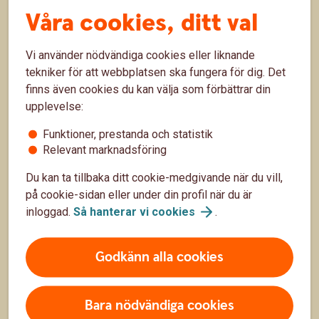
antal år, och även om pensionen ännu inte är nära,
Våra cookies, ditt val
finns den nog mer på radarn än den gjorde i 20-
11 feb.
årsåldern. Här är pensionstipsen till dig som 30-
åring.
Pension
Sparande
Vi använder nödvändiga cookies eller liknande
tekniker för att webbplatsen ska fungera för dig. Det
finns även cookies du kan välja som förbättrar din
upplevelse:
Funktioner, prestanda och statistik
Relevant marknadsföring
Du kan ta tillbaka ditt cookie-medgivande när du vill,
på cookie-sidan eller under din profil när du är
inloggad.
Så hanterar vi
cookies
.
Sju tips om veckopeng och månadspeng!
Godkänn alla cookies
Att få eget ansvar för en mindre summa pengar, till
exempel genom månadspeng, är ett utmärkt sätt att
Bara nödvändiga cookies
lära barn om pengars värde och att hushålla med
19 nov. 2025