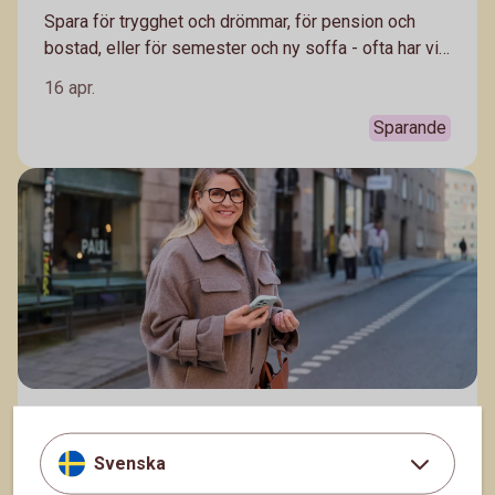
Spara för trygghet och drömmar, för pension och
bostad, eller för semester och ny soffa - ofta har vi
flera olika mål med vårt sparande. Därför kan det
16 apr.
vara klokt att spara i olika sparformer. Häng med,
Madelén Falkenhäll, Swedbanks ekonom för
Sparande
finansiell hälsa förklarar.
Pensionstips till dig som är i 30-årsåldern
Svenska
Många som är i 30-årsåldern har hunnit jobba ett