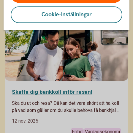
begränsade resurser. Det ger också en bra grund till
att kunna sköta sin ekonomi som vuxen. Här får du
Barnfamilj
Cookie-inställningar
tips som bäddar för en bra start.
Skaffa dig bankkoll inför resan!
Ska du ut och resa? Då kan det vara skönt att ha koll
på vad som gäller om du skulle behöva få bankhjälp
medan du är borta.
12 nov. 2025
Fritid
Vardagsekonomi