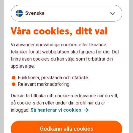
Operativ bankverksamhet: SEB 1994-2006.
Svenska
Arbetslivserfarenhet
Våra cookies, ditt val
Nuvarande position
Vi använder nödvändiga cookies eller liknande
Sparbanken Nord, VD 2023-04
tekniker för att webbplatsen ska fungera för dig. Det
finns även cookies du kan välja som förbättrar din
upplevelse:
Tidigare erfarenheter
Funktioner, prestanda och statistik
Luleå Science Park, ordförande, 2020-2022
Relevant marknadsföring
Energiföretagen Sverige, styrelseledamot, 2012-2018
Luleåkraft AB, ordförande resp styrelseledamot, 2010-
Du kan ta tillbaka ditt cookie-medgivande när du vill,
2020
på cookie-sidan eller under din profil när du är
Bioenergi AB, ordförande resp styrelseledamot, 2010-
inloggad.
Så hanterar vi
cookies
.
2020
KFS/Sobona, energibranschråd, 2016-2020
Godkänn alla cookies
Ett antal övriga styrelseuppdrag genom åren.