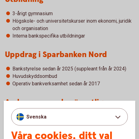
3-årigt gymnasium
Högskole- och universitetskurser inom ekonomi, juridik
och organisation
Interna bankspecifika utbildningar
Uppdrag i Sparbanken Nord
Bankstyrelse sedan år 2025 (suppleant från år 2024)
Huvudskyddsombud
Operativ bankverksamhet sedan år 2017
Andra nuvarande väsentliga
uppdrag
Svenska
Vice ordförande, Sparbanken Nords klubbstyrelse
Våra cookies, ditt val
(Finansförbundet) 2025