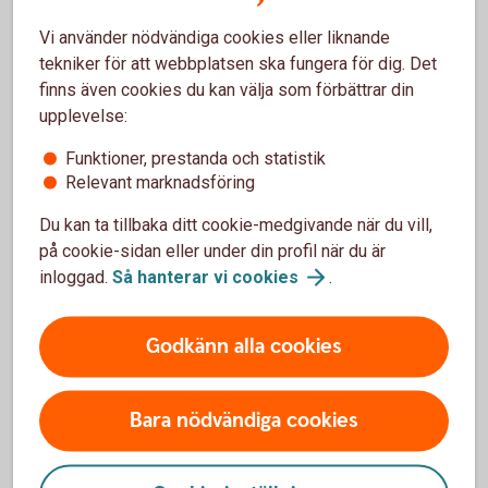
Vi använder nödvändiga cookies eller liknande
Arbetslivserfarenhet
tekniker för att webbplatsen ska fungera för dig. Det
finns även cookies du kan välja som förbättrar din
Nuvarande position
upplevelse:
Funktioner, prestanda och statistik
Specialist
Relevant marknadsföring
Du kan ta tillbaka ditt cookie-medgivande när du vill,
Tidigare erfarenheter
på cookie-sidan eller under din profil när du är
inloggad.
Så hanterar vi
cookies
.
Nordea, Kundtjänst och privatrådgivare, 2000-2017
Klubbstyrelseledamot Finansförbundet i Nordea, 2008-
2017
Godkänn alla cookies
Bara nödvändiga cookies