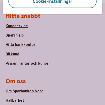
Cookie-inställningar
Sidfot
Hitta snabbt
Kundservice
Spärrhjälp
Hitta bankkontor
Bli kund
Priser, räntor och kurser
Om oss
Om Sparbanken Nord
Hållbarhet