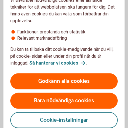
autobetalning?
tekniker för att webbplatsen ska fungera för dig. Det
finns även cookies du kan välja som förbättrar din
upplevelse:
Funktioner, prestanda och statistik
Så skaffar du Autobetalning
Relevant marknadsföring
Internetbanken
Du kan ta tillbaka ditt cookie-medgivande när du vill,
på cookie-sidan eller under din profil när du är
inloggad.
Så hanterar vi
cookies
.
Gör så här:
Logga in till internetbanken
Godkänn alla cookies
Gå till Betala/överföra/e-faktura
Välj anmäl e-faktura och följ instruktionen på sidan
Bara nödvändiga cookies
Logga in och skaffa
Autobetalning
Cookie-inställningar