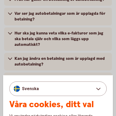
Var ser jag autobetalningar som är upplagda för
betalning?
Hur ska jag kunna veta vilka e-fakturor som jag
ska betala själv och vilka som läggs upp
automatiskt?
Kan jag ändra en betalning som är upplagd med
autobetalning?
När kan jag ta bort avtal om autobetalning?
Svenska
Vad gör jag med en inkommen e-faktura med
autobetalning som har noll-belopp?
Våra cookies, ditt val
Var kan jag se de e-fakturor som betalas med
Vi använder nödvändiga cookies eller liknande