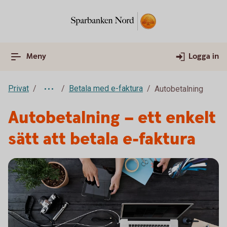
Meny
Logga in
Privat
Betala med e-faktura
Autobetalning
Autobetalning – ett enkelt
sätt att betala e-faktura