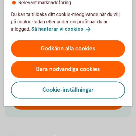
Räkna ut ditt IBAN-nummer
Relevant marknadsföring
Du kan ta tillbaka ditt cookie-medgivande när du vill,
Räkna ut ditt IBAN-nummer med IBAN-
på cookie-sidan eller under din profil när du är
räknaren. Den fungerar endast för konton i
inloggad.
Så hanterar vi
cookies
.
Swedbank och Sparbankerna. Ange alltid
IBAN tillsammans med bankens BIC som är
Godkänn alla cookies
SWEDSESS (för Swedbank och
sparbankerna).
Bara nödvändiga cookies
Kontonummer
Cookie-inställningar
Räkna ut IBAN