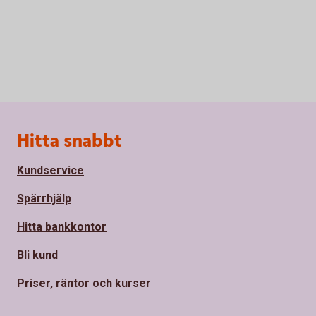
Sidfot
Hitta snabbt
Kundservice
Spärrhjälp
Hitta bankkontor
Bli kund
Priser, räntor och kurser