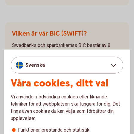
Vilken är vår BIC (SWIFT)?
Swedbanks och sparbankernas BIC består av 8
tecken: SWEDSESS.
Ibland används ordet SWIFT istället för BIC. BIC är
Svenska
inte obligatoriskt för SEPA-betalningar (den
europeiska gireringsstandarden) vilka gör det möjligt
Våra cookies, ditt val
att utföra alla betalningar i euro inom det
gemensamma eurobetalningsområdet.
Vi använder nödvändiga cookies eller liknande
tekniker för att webbplatsen ska fungera för dig. Det
finns även cookies du kan välja som förbättrar din
upplevelse:
Funktioner, prestanda och statistik