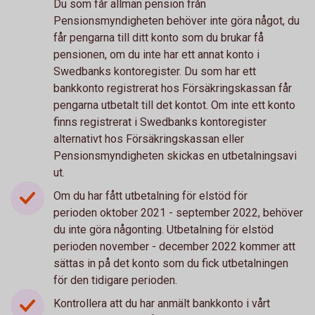
Du som får allmän pension från
Pensionsmyndigheten behöver inte göra något, du
får pengarna till ditt konto som du brukar få
pensionen, om du inte har ett annat konto i
Swedbanks kontoregister. Du som har ett
bankkonto registrerat hos Försäkringskassan får
pengarna utbetalt till det kontot. Om inte ett konto
finns registrerat i Swedbanks kontoregister
alternativt hos Försäkringskassan eller
Pensionsmyndigheten skickas en utbetalningsavi
ut.
Om du har fått utbetalning för elstöd för
perioden oktober 2021 - september 2022, behöver
du inte göra någonting. Utbetalning för elstöd
perioden november - december 2022 kommer att
sättas in på det konto som du fick utbetalningen
för den tidigare perioden.
Kontrollera att du har anmält bankkonto i vårt