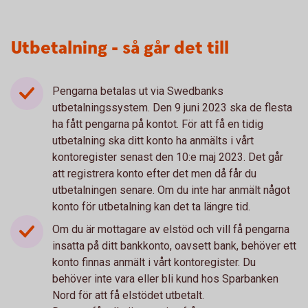
Utbetalning - så går det till
Pengarna betalas ut via Swedbanks
utbetalningssystem. Den 9 juni 2023 ska de flesta
ha fått pengarna på kontot. För att få en tidig
utbetalning ska ditt konto ha anmälts i vårt
kontoregister senast den 10:e maj 2023. Det går
att registrera konto efter det men då får du
utbetalningen senare. Om du inte har anmält något
konto för utbetalning kan det ta längre tid.
Om du är mottagare av elstöd och vill få pengarna
insatta på ditt bankkonto, oavsett bank, behöver ett
konto finnas anmält i vårt kontoregister. Du
behöver inte vara eller bli kund hos Sparbanken
Nord för att få elstödet utbetalt.