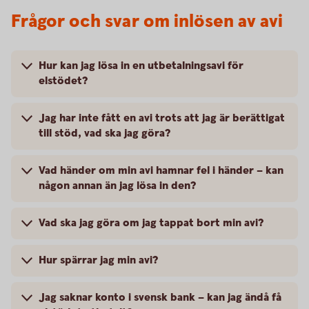
Frågor och svar om inlösen av avi
Hur kan jag lösa in en utbetalningsavi för
elstödet?
Jag har inte fått en avi trots att jag är berättigat
till stöd, vad ska jag göra?
Vad händer om min avi hamnar fel i händer – kan
någon annan än jag lösa in den?
Vad ska jag göra om jag tappat bort min avi?
Hur spärrar jag min avi?
Jag saknar konto i svensk bank – kan jag ändå få