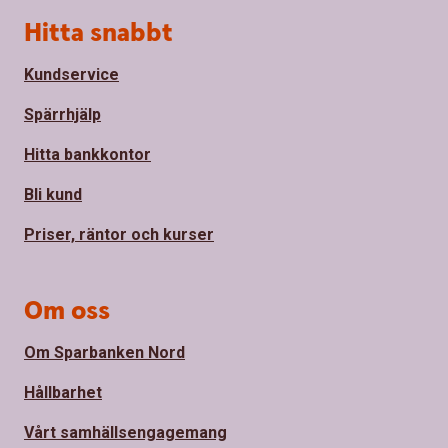
Sidfot
Hitta snabbt
Kundservice
Spärrhjälp
Hitta bankkontor
Bli kund
Priser, räntor och kurser
Om oss
Om Sparbanken Nord
Hållbarhet
Vårt samhällsengagemang