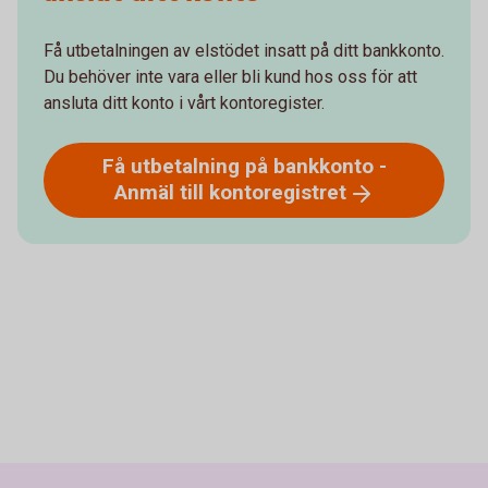
Få utbetalningen av elstödet insatt på ditt bankkonto.
Du behöver inte vara eller bli kund hos oss för att
ansluta ditt konto i vårt kontoregister.
Få utbetalning på bankkonto -
Anmäl till
kontoregistret