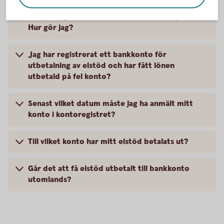
Jag vill ha in pengarna på ett annat konto än det
som är registrerat i Swedbanks kontoregister.
Hur gör jag?
Jag har registrerat ett bankkonto för
utbetalning av elstöd och har fått lönen
utbetald på fel konto?
Senast vilket datum måste jag ha anmält mitt
konto i kontoregistret?
Till vilket konto har mitt elstöd betalats ut?
Går det att få elstöd utbetalt till bankkonto
utomlands?