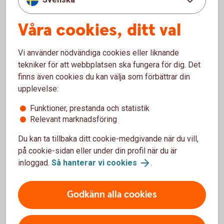
Behöver jag bli kund hos er för att kunna se
dokumenten?
Våra cookies, ditt val
Kan jag få min lönespecifikation till andra
Vi använder nödvändiga cookies eller liknande
digitala brevlådor?
tekniker för att webbplatsen ska fungera för dig. Det
finns även cookies du kan välja som förbättrar din
Kan ni e-posta de digitala
upplevelse:
utbetalningsdokumenten?
Funktioner, prestanda och statistik
Relevant marknadsföring
Hur får jag tag på digitala utbetalningsdokument
som är äldre än 18 månader?
Du kan ta tillbaka ditt cookie-medgivande när du vill,
på cookie-sidan eller under din profil när du är
inloggad.
Så hanterar vi cookies
.
Jag är kund i Nordea och hittar inte mina
digitala dokument?
Godkänn alla cookies
Det saknas information eller är fel informationen
på mitt lönebesked?