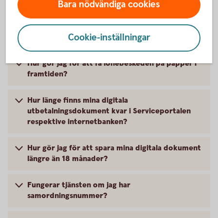
Bara nödvändiga cookies
Varför hamnar mina digitala
utbetalningsdokument i internetbanken, när de
Cookie-inställningar
tidigare funnits i externa portalen?
Hur gör jag för att få lönebeskeden på papper i
framtiden?
Hur länge finns mina digitala
utbetalningsdokument kvar i Serviceportalen
respektive internetbanken?
Hur gör jag för att spara mina digitala dokument
längre än 18 månader?
Fungerar tjänsten om jag har
samordningsnummer?