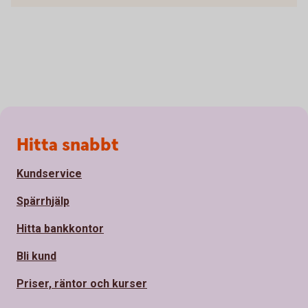
Sidfot
Hitta snabbt
Kundservice
Spärrhjälp
Hitta bankkontor
Bli kund
Priser, räntor och kurser