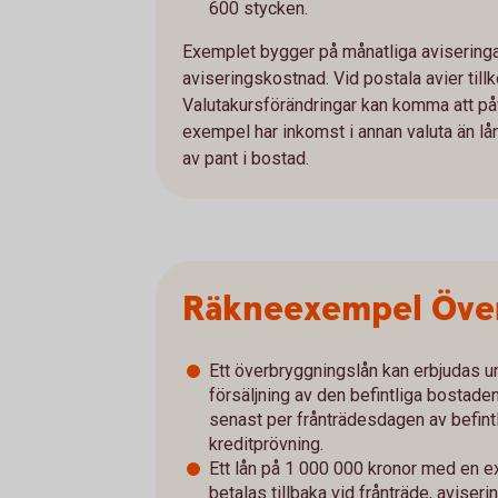
600 stycken.
Exemplet bygger på månatliga aviseringar
aviseringskostnad. Vid postala avier till
Valutakursförändringar kan komma att på
exempel har inkomst i annan valuta än lån
av pant i bostad.
Räkneexempel Över
Ett överbryggningslån kan erbjudas u
försäljning av den befintliga bostade
senast per frånträdesdagen av befintl
kreditprövning.
Ett lån på 1 000 000 kronor med en 
betalas tillbaka vid frånträde, aviser