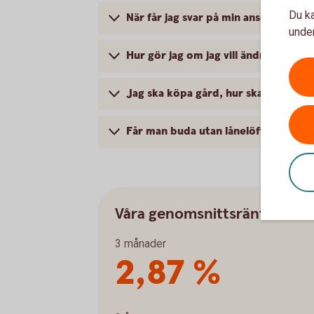
Du ka
När får jag svar på min ansökan om l
under
Hur gör jag om jag vill ändra mitt lå
Jag ska köpa gård, hur skaffar jag o
Får man buda utan lånelöfte?
Våra genomsnittsräntor
3 månader
2,87 %