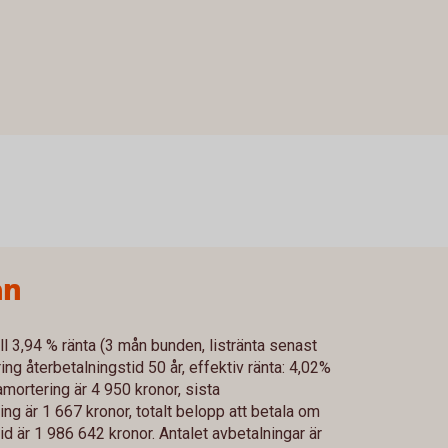
ån
ll 3,94 % ränta (3 mån bunden, listränta senast
g återbetalningstid 50 år, effektiv ränta: 4,02%
mortering är 4 950 kronor, sista
g är 1 667 kronor, totalt belopp att betala om
id är 1 986 642 kronor. Antalet avbetalningar är