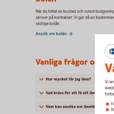
När du hittat en bostad och vunnit budgivni
skriver på kontraktet. Vi gör då en bedömnin
slutliga bolån.
Ansök om bolån
Vanliga frågor om lå
V
Hur mycket får jag låna?
Vi an
webbp
Vad krävs för att få ett lånelöfte?
förbä
F
Vem kan ansöka om lånelöfte?
R