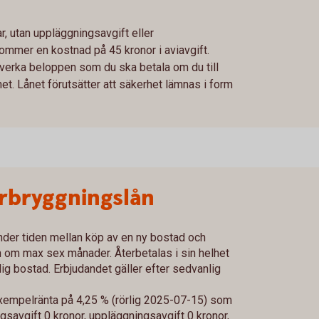
, utan uppläggningsavgift eller
kommer en kostnad på 45 kronor i aviavgift.
verka beloppen som du ska betala om du till
et. Lånet förutsätter att säkerhet lämnas i form
bryggningslån
nder tiden mellan köp av en ny bostad och
n om max sex månader. Återbetalas i sin helhet
ig bostad. Erbjudandet gäller efter sedvanlig
exempelränta på 4,25 % (rörlig 2025-07-15) som
ingsavgift 0 kronor, uppläggningsavgift 0 kronor,