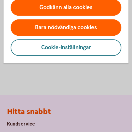
Godkänn alla cookies
Kontakta BankID support
Vid frågor om BankID, kontakta BankID support
Bara nödvändiga cookies
010-49 49 188
Telefon
:
Öppettider
:
07.00-23.00 alla dagar
Cookie-inställningar
Sidfot
Hitta snabbt
Kundservice