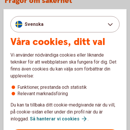
Frågor om säkerhet
Min dator har blivit stulen, vad händer med mitt
BankID?
Svenska
Min dator är trasig och ska på service, vad
Våra cookies, ditt val
händer med mitt BankID?
Vi använder nödvändiga cookies eller liknande
Hur säkert är BankID på fil?
tekniker för att webbplatsen ska fungera för dig. Det
finns även cookies du kan välja som förbättrar din
Hur kan jag säkert logga ut när jag har använt
upplevelse:
BankID?
Funktioner, prestanda och statistik
Relevant marknadsföring
Kan det finnas kvar information på datorn om
ärenden jag utfört med mitt BankID?
Du kan ta tillbaka ditt cookie-medgivande när du vill,
på cookie-sidan eller under din profil när du är
inloggad.
Så hanterar vi
cookies
.