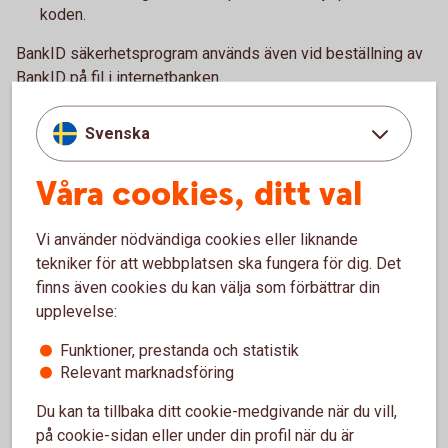
koden.
BankID säkerhetsprogram används även vid beställning av
BankID på fil i internetbanken.
Svenska
Pris
Våra cookies, ditt val
Vi använder nödvändiga cookies eller liknande
tekniker för att webbplatsen ska fungera för dig. Det
Hjälp med BankID
finns även cookies du kan välja som förbättrar din
upplevelse:
Om du vill få hjälp med BankID är du välkommen att
Funktioner, prestanda och statistik
chatta med vår virtuella assistent eller ringa oss.
Relevant marknadsföring
Chatta med vår virtuella assistent
Du kan ta tillbaka ditt cookie-medgivande när du vill,
Ring 0771-23 00 23 och få hjälp med BankID
på cookie-sidan eller under din profil när du är