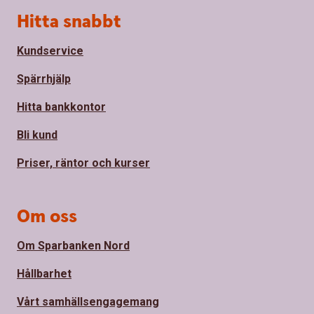
Sidfot
Hitta snabbt
Kundservice
Spärrhjälp
Hitta bankkontor
Bli kund
Priser, räntor och kurser
Om oss
Om Sparbanken Nord
Hållbarhet
Vårt samhällsengagemang