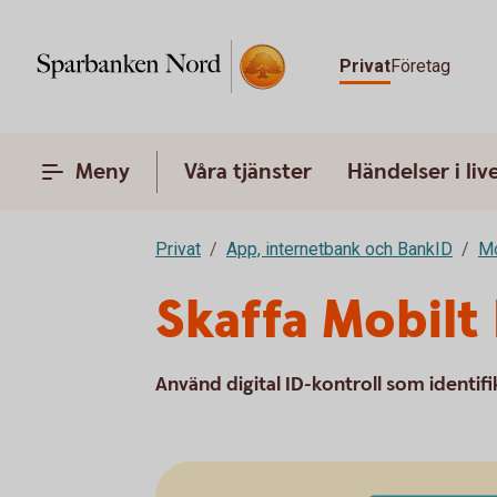
Privat
Företag
Meny
Våra tjänster
Händelser i liv
Privat
App, internetbank och BankID
Mo
Skaffa Mobilt
Använd digital ID-kontroll som identifi