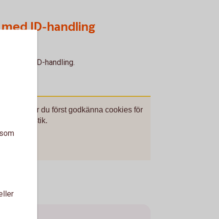
t med ID-handling
et med din ID-handling.
håll behöver du först godkänna cookies för
 och statistik.
a som
kies
eller