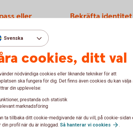
pass eller
Bekräfta identite
Så här bekräftar du din identit
Svenska
er nationellt ID-kort.
åra cookies, ditt val
För att se detta inne
Funktioner, prestanda
vänder nödvändiga cookies eller liknande tekniker för att
du först godkänna cookies för
latsen ska fungera för dig. Det finns även cookies du kan välj
.
Inställningar för coo
ttrar din upplevelse:
unktioner, prestanda och statistik
elevant marknadsföring
n ta tillbaka ditt cookie-medgivande när du vill, på cookie-sidan 
 din profil när du är inloggad.
Så hanterar vi
cookies
.
ktion