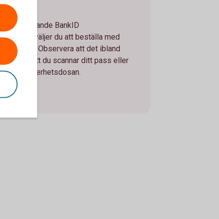
a ett fungerande BankID
t göra det väljer du att beställa med
igt BankID. Observera att det ibland
 i form av att du scannar ditt pass eller
använder säkerhetsdosan.