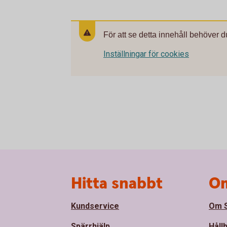
För att se detta innehåll behöver d
Inställningar för cookies
Sidfot
Hitta snabbt
Om
Kundservice
Om S
Spärrhjälp
Håll