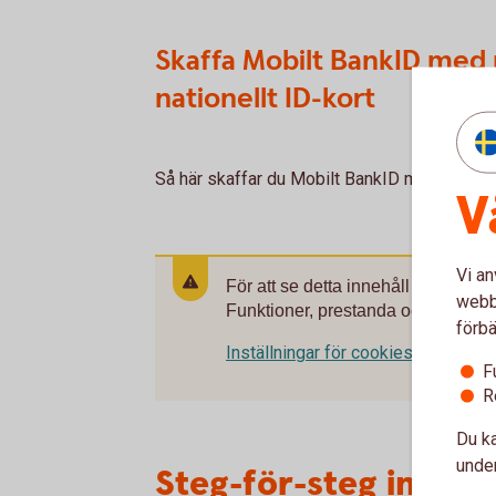
Skaffa Mobilt BankID med 
nationellt ID-kort
Så här skaffar du Mobilt BankID med pass ell
V
Vi an
För att se detta innehåll behöver 
webbp
Funktioner, prestanda och statistik
förbä
Inställningar för cookies
F
R
Du ka
under
Steg-för-steg instru