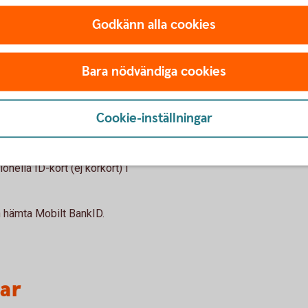
Andra sätt
Godkänn alla cookies
Du kan fortfarande använd
eller säkerhetsdosa. För at
säkerhetsdosa eller befintl
Bara nödvändiga cookies
krävs en digital ID-kontroll
nationella ID-kort när du 
Cookie-inställningar
D-kort och bekräfta din identitet.
Mobilt
BankID
onella ID-kort (ej körkort) i
ch hämta Mobilt BankID.
var