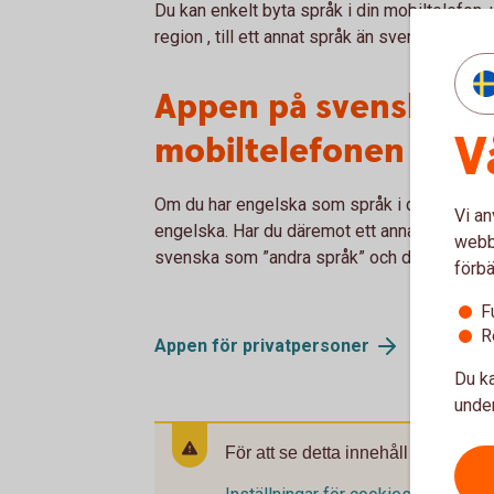
Du kan enkelt byta språk i din mobiltelefon, 
region , till ett annat språk än svenska. Då 
Appen på svenska tro
V
mobiltelefonen
Om du har engelska som språk i din mobiltel
Vi an
engelska. Har du däremot ett annat språk ä
webbp
svenska som ”andra språk” och då få appen
förbä
F
R
Appen för privatpersoner
Du ka
under
För att se detta innehåll behöver d