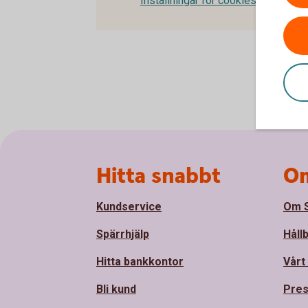
Inställningar för cookies
Sidfot
Hitta snabbt
Om
Kundservice
Om S
Spärrhjälp
Håll
Hitta bankkontor
Vårt
Bli kund
Pre