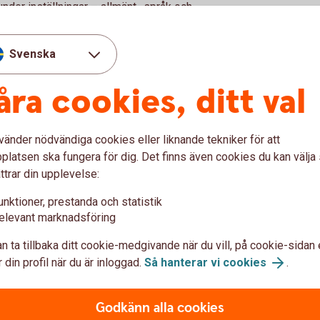
under inställningar – allmänt- språk och
får du automatiskt vår app på engelska.
Svenska
ts annat språk i
åra cookies, ditt val
efon är det endast möjligt att få appen på
vänder nödvändiga cookies eller liknande tekniker för att
n engelska som huvudspråk kan du välja
latsen ska fungera för dig. Det finns även cookies du kan välj
 på svenska.
ttrar din upplevelse:
unktioner, prestanda och statistik
elevant marknadsföring
n ta tillbaka ditt cookie-medgivande när du vill, på cookie-sidan 
 din profil när du är inloggad.
Så hanterar vi cookies
.
u först godkänna cookies för Funktioner, prestanda och statistik.
Godkänn alla cookies