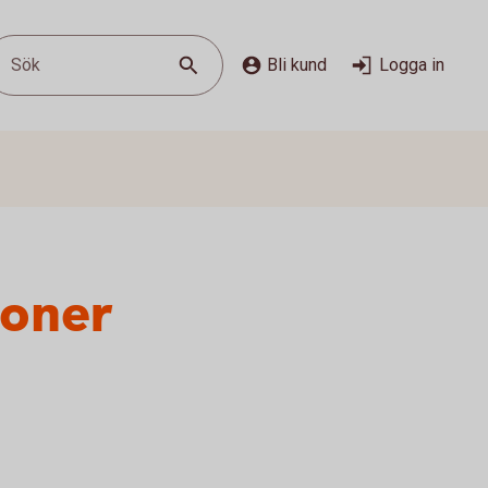
Sök
Bli kund
Logga in
soner