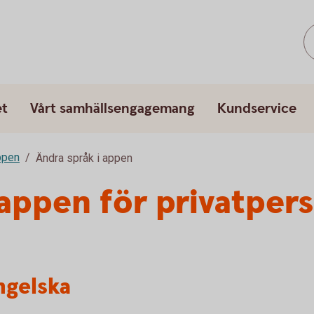
et
Vårt samhällsengagemang
Kundservice
ppen
Ändra språk i appen
 appen för privatper
ngelska