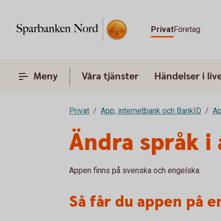
Privat
Företag
Meny
Våra tjänster
Händelser i liv
Privat
App, internetbank och BankID
A
Ändra språk i
Appen finns på svenska och engelska.
Så får du appen på e