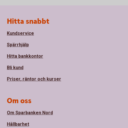
Sidfot
Hitta snabbt
Kundservice
Spärrhjälp
Hitta bankkontor
Bli kund
Priser, räntor och kurser
Om oss
Om Sparbanken Nord
Hållbarhet