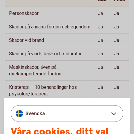
Personskador
Ja
Ja
Skador på annans fordon och egendom
Ja
Ja
Skador vid brand
Ja
Ja
Skador på vind-, bak- och sidorutor
Ja
Ja
Maskinskador, även på
Ja
Ja
direktimporterade fordon
Kristerapi – 10 behandlingar hos
Ja
Ja
psykolog/terapeut
Bärgning vid driftstopp
Ja
Ja
Svenska
Dina kostnader för ombud vid tvist
Ja
Ja
Våra cookies, ditt val