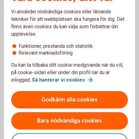
Stöld och skador vid stöld, inkl stöld
Ja
Ja
av ljud- och bildutrustning
Vi använder nödvändiga cookies eller liknande
tekniker för att webbplatsen ska fungera för dig. Det
Hyrbil vid försäkringsskada, 75% av
Nej
Ja
finns även cookies du kan välja som förbättrar din
kostnad i max 75 dagar
upplevelse:
Assistans vid driftstopp, oftast inom
Nej
Ja
Funktioner, prestanda och statistik
en timme
Relevant marknadsföring
Djurkollision och skadegörelse, 3 000
Nej
Ja
Du kan ta tillbaka ditt cookie-medgivande när du vill,
kronor till reparation
på cookie-sidan eller under din profil när du är
inloggad.
Så hanterar vi
cookies
.
Självrisk som överstiger 3 000 kronor
Nej
Ja
vid vagnskadegaranti
Godkänn alla cookies
Helförsäkring ersätter även
Bara nödvändiga cookies
BAS
PLUS