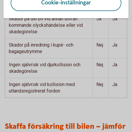
Cookie-inställningar
Skador på din bil vid trafikolycka
Ja
Ja
Skador på din bil vid annan utifrån
Ja
Ja
kommande olyckshändelse eller vid
skadegörelse
Skador på inredning i kupé- och
Nej
Ja
bagageutrymme
Ingen självrisk vid djurkollision och
Nej
Ja
skadegörelse
Ingen självrisk vid kollision med
Nej
Ja
utlandsregistrerat fordon
Skaffa försäkring till bilen – jämför