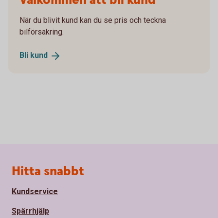
Välkommen att bli kund
När du blivit kund kan du se pris och teckna
bilförsäkring.
Bli
kund
Sidfot
Hitta snabbt
Kundservice
Spärrhjälp