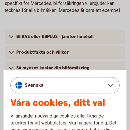
specifikt för Mercedes; bilförsäkringen vi erbjuder kan
tecknas för alla bilmärken, Mercedes är bara ett exempel.
BilBAS eller BilPLUS - jämför innehåll
Produktfakta och villkor
Så mycket kostar din bilförsäkring
Svenska
Våra cookies, ditt val
Vanliga frågor om att försäkra
Mercedes
Vi använder nödvändiga cookies eller liknande
tekniker för att webbplatsen ska fungera för dig. Det
Trafik, hel och halv – vad är det för skillnad på
finns även cookies du kan välja som förbättrar din