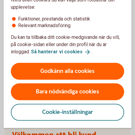
försäkringarna?
upplevelse:
Funktioner, prestanda och statistik
När slutar den tidigare ägarens försäkring att
Relevant marknadsföring
gälla?
Du kan ta tillbaka ditt cookie-medgivande när du vill,
Om man övningskör och olyckan är framme,
på cookie-sidan eller under din profil när du är
täcker bilförsäkringen då?
inloggad.
Så hanterar vi
cookies
.
Gäller bilförsäkringen utanför Sverige?
Godkänn alla cookies
Täcker försäkringen viltolyckor?
Bara nödvändiga cookies
Vilka bilar har en vagnskadegaranti?
Cookie-inställningar