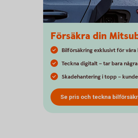
Försäkra din Mitsub
Bilförsäkring exklusivt för vår
Teckna digitalt – tar bara någr
Skadehantering i topp – kunde
Se pris och teckna bilförsäk