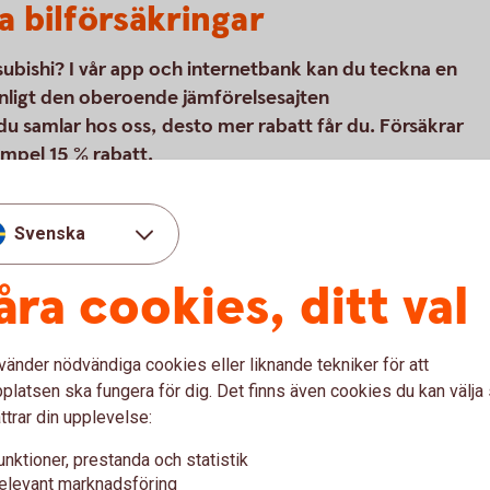
a bilförsäkringar
tsubishi? I vår app och internetbank kan du teckna en
 enligt den oberoende jämförelsesajten
du samlar hos oss, desto mer rabatt får du. Försäkrar
empel 15 % rabatt.
Svenska
(ett bolag som ägs av Folksam) som är vår
kringar. Tre Kronor Försäkring AB är
åra cookies, ditt val
rsäkringsförmedlare. Bilförsäkringen är inte
ringen vi erbjuder kan tecknas för alla
vänder nödvändiga cookies eller liknande tekniker för att
latsen ska fungera för dig. Det finns även cookies du kan välj
ttrar din upplevelse:
l
unktioner, prestanda och statistik
elevant marknadsföring