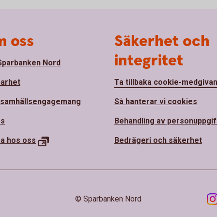
 oss
Säkerhet och
integritet
parbanken Nord
barhet
Ta tillbaka cookie-medgiva
 samhällsengagemang
Så hanterar vi cookies
ss
Behandling av personuppgif
a hos oss
Bedrägeri och säkerhet
© Sparbanken Nord