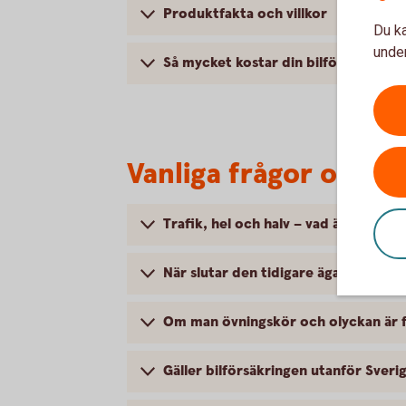
Produktfakta och villkor
Du ka
under
Så mycket kostar din bilförsäkring
Vanliga frågor om att
Trafik, hel och halv – vad är det för
När slutar den tidigare ägarens försä
Om man övningskör och olyckan är f
Gäller bilförsäkringen utanför Sveri