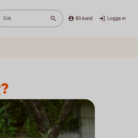
Sök
Bli kund
Logga in
g?