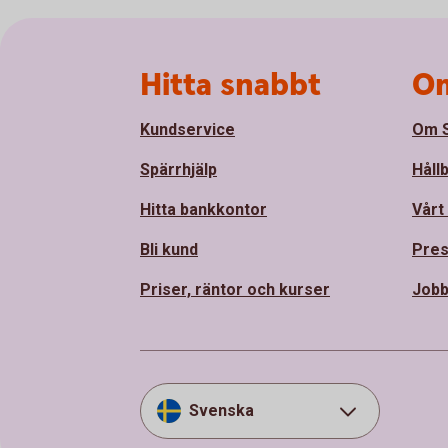
Sidfot
Hitta snabbt
Om
Kundservice
Om S
Spärrhjälp
Håll
Hitta bankkontor
Vårt
Bli kund
Pre
Priser, räntor och kurser
Jobb
Svenska