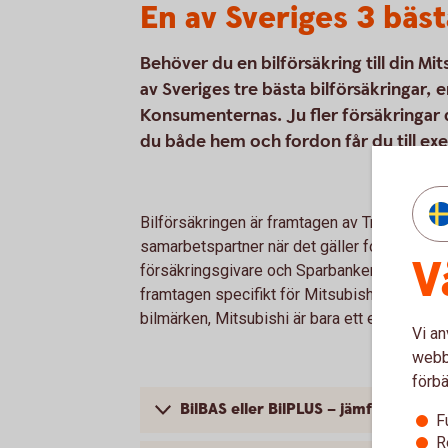
En av Sveriges 3 bäst
Behöver du en bilförsäkring till din Mi
av Sveriges tre bästa bilförsäkringar,
Konsumenternas. Ju fler försäkringar 
du både hem och fordon får du till ex
Bilförsäkringen är framtagen av Tre Kronor 
samarbetspartner när det gäller fordonsförsä
V
försäkringsgivare och Sparbanken Nord är fö
framtagen specifikt för Mitsubishi; bilförsäk
bilmärken, Mitsubishi är bara ett exempel.
Vi an
webbp
förbä
BilBAS eller BilPLUS – jämför innehål
F
R