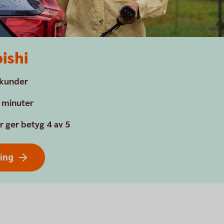
ishi
a kunder
a minuter
r ger betyg 4 av 5
ring