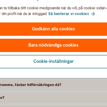
n ta tillbaka ditt cookie-medgivande när du vill, på cookie-sidan 
 din profil när du är inloggad.
Så hanterar vi cookies
.
Godkänn alla cookies
 försäkra Mitsubishi
Bara nödvändiga cookies
 skillnad på försäkringarna?
Cookie-inställningar
kring att gälla?
ramme, täcker bilförsäkringen då?
ge?